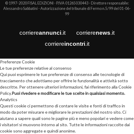
© 1997-2020 FISAL EDIZIONI - P.IVA 01265030443 - Direttore responsabile:
Alessandro Sabbatini - Autorizzazione del tribunale di Fermo n.5/99 del 01-06-
99
corriere
annunci
.it
corriere
news
.it
corriere
incontri
.it
Preferenze Cookie
Le tue preferenze relative al consenso
Qui puoi esprimere le tue preferenze di consenso alle tecnologie di
tracciamento che adottiamo per offrire le funzionalità e attività sotto
descritte. Per ottenere ulteriori informazioni, fai riferimento alla Cookie
Policy.
Puoi rivedere e modificare le tue scelte in qualsiasi momento.
Analytics
Questi cookie ci permettono di contare le visite e fonti di traffico in
modo da poter misurare e migliorare le prestazioni del nostro sito. Ci
aiutano a sapere quali sono le pagine più e meno popolari e vedere come
i visitatori si muovono intorno al sito. Tutte le informazioni raccolte dai
cookie sono aggregate e quindi anonime.