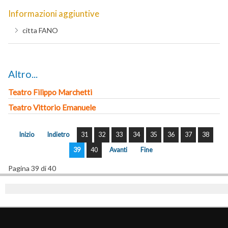
Informazioni aggiuntive
citta
FANO
Altro...
Teatro Filippo Marchetti
Teatro Vittorio Emanuele
Inizio
Indietro
31
32
33
34
35
36
37
38
39
40
Avanti
Fine
Pagina 39 di 40