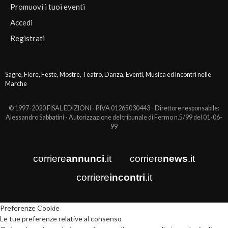
Promuovi i tuoi eventi
Accedi
Registrati
Sagre, Fiere, Feste, Mostre, Teatro, Danza, Eventi, Musica ed Incontri nelle
Marche
© 1997-2020 FISAL EDIZIONI - P.IVA 01265030443 - Direttore responsabile:
Alessandro Sabbatini - Autorizzazione del tribunale di Fermo n.5/99 del 01-06-
99
corriere
annunci
.it
corriere
news
.it
corriere
incontri
.it
Preferenze Cookie
Le tue preferenze relative al consenso