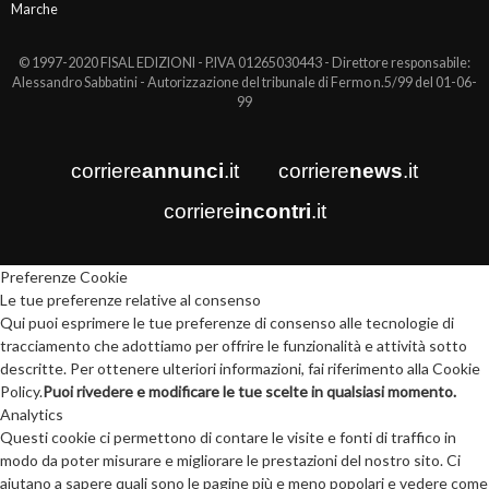
Marche
© 1997-2020 FISAL EDIZIONI - P.IVA 01265030443 - Direttore responsabile:
Alessandro Sabbatini - Autorizzazione del tribunale di Fermo n.5/99 del 01-06-
99
corriere
annunci
.it
corriere
news
.it
corriere
incontri
.it
Preferenze Cookie
Le tue preferenze relative al consenso
Qui puoi esprimere le tue preferenze di consenso alle tecnologie di
tracciamento che adottiamo per offrire le funzionalità e attività sotto
descritte. Per ottenere ulteriori informazioni, fai riferimento alla Cookie
Policy.
Puoi rivedere e modificare le tue scelte in qualsiasi momento.
Analytics
Questi cookie ci permettono di contare le visite e fonti di traffico in
modo da poter misurare e migliorare le prestazioni del nostro sito. Ci
aiutano a sapere quali sono le pagine più e meno popolari e vedere come