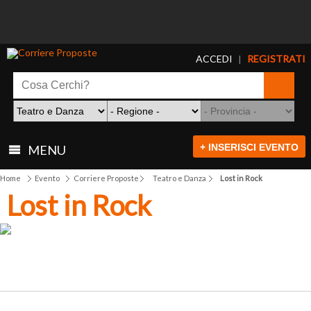
ACCEDI
REGISTRATI
|
+ INSERISCI EVENTO
MENU
Home
Evento
Corriere Proposte
Teatro e Danza
Lost in Rock
Lost in Rock