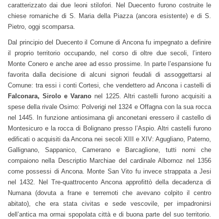
caratterizzato dai due leoni stilofori. Nel Duecento furono costruite le
chiese romaniche di S. Maria della Piazza (ancora esistente) e di S.
Pietro, oggi scomparsa.
Dal principio del Duecento il Comune di Ancona fu impegnato a definire
il proprio territorio occupando, nel corso di oltre due secoli, l’intero
Monte Conero e anche aree ad esso prossime. In parte l’espansione fu
favorita dalla decisione di alcuni signori feudali di assoggettarsi al
Comune: tra essi i conti Cortesi, che vendettero ad Ancona i castelli di
Falconara, Sirolo e Varano
nel 1225. Altri castelli furono acquisiti a
spese della rivale Osimo: Polverigi nel 1324 e Offagna con la sua rocca
nel 1445. In funzione antiosimana gli anconetani eressero il castello di
Montesicuro e la rocca di Bolignano presso l’Aspio. Altri castelli furono
edificati o acquisiti da Ancona nei secoli XIII e XIV: Agugliano, Paterno,
Gallignano, Sappanico, Camerano e Barcaglione, tutti nomi che
compaiono nella Descriptio Marchiae del cardinale Albornoz nel 1356
come possessi di Ancona. Monte San Vito fu invece strappata a Jesi
nel 1432. Nel Tre-quattrocento Ancona approfittò della decadenza di
Numana (dovuta a frane e terremoti che avevano colpito il centro
abitato), che era stata civitas e sede vescovile, per impadronirsi
dell’antica ma ormai spopolata città e di buona parte del suo territorio.