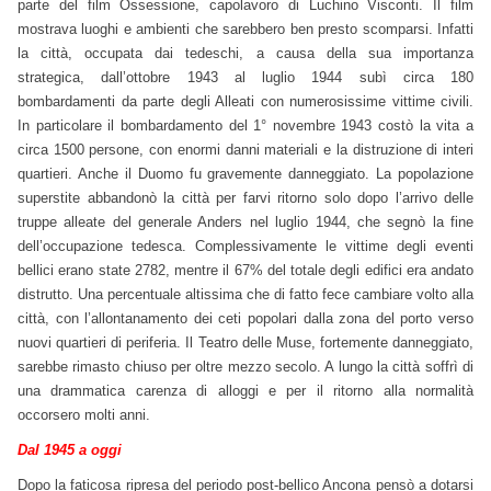
parte del film Ossessione, capolavoro di Luchino Visconti. Il film
mostrava luoghi e ambienti che sarebbero ben presto scomparsi. Infatti
la città, occupata dai tedeschi, a causa della sua importanza
strategica, dall’ottobre 1943 al luglio 1944 subì circa 180
bombardamenti da parte degli Alleati con numerosissime vittime civili.
In particolare il bombardamento del 1° novembre 1943 costò la vita a
circa 1500 persone, con enormi danni materiali e la distruzione di interi
quartieri. Anche il Duomo fu gravemente danneggiato. La popolazione
superstite abbandonò la città per farvi ritorno solo dopo l’arrivo delle
truppe alleate del generale Anders nel luglio 1944, che segnò la fine
dell’occupazione tedesca. Complessivamente le vittime degli eventi
bellici erano state 2782, mentre il 67% del totale degli edifici era andato
distrutto. Una percentuale altissima che di fatto fece cambiare volto alla
città, con l’allontanamento dei ceti popolari dalla zona del porto verso
nuovi quartieri di periferia. Il Teatro delle Muse, fortemente danneggiato,
sarebbe rimasto chiuso per oltre mezzo secolo. A lungo la città soffrì di
una drammatica carenza di alloggi e per il ritorno alla normalità
occorsero molti anni.
Dal 1945 a oggi
Dopo la faticosa ripresa del periodo post-bellico Ancona pensò a dotarsi