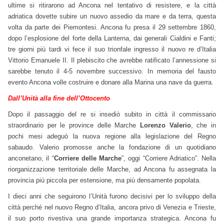
ultime si ritirarono ad Ancona nel tentativo di resistere, e la città
adriatica dovette subire un nuovo assedio da mare e da terra, questa
volta da parte dei Piemontesi. Ancona fu presa il 29 settembre 1860,
dopo l’esplosione del forte della Lanterna, dai generali Cialdini e Fanti;
tre giorni più tardi vi fece il suo trionfale ingresso il nuovo re d’Italia
Vittorio Emanuele II. Il plebiscito che avrebbe ratificato l’annessione si
sarebbe tenuto il 4-5 novembre successivo. In memoria del fausto
evento Ancona volle costruire e donare alla Marina una nave da guerra.
Dall’Unità alla fine dell’Ottocento
Dopo il passaggio del re si insediò subito in città il commissario
straordinario per le province delle Marche
Lorenzo Valerio
, che in
pochi mesi adeguò la nuova regione alla legislazione del Regno
sabaudo. Valerio promosse anche la fondazione di un quotidiano
anconetano, il “
Corriere delle Marche
”, oggi “Corriere Adriatico”. Nella
riorganizzazione territoriale delle Marche, ad Ancona fu assegnata la
provincia più piccola per estensione, ma più densamente popolata.
I dieci anni che seguirono l’Unità furono decisivi per lo sviluppo della
città perché nel nuovo Regno d’Italia, ancora privo di Venezia e Trieste,
il suo porto rivestiva una grande importanza strategica. Ancona fu