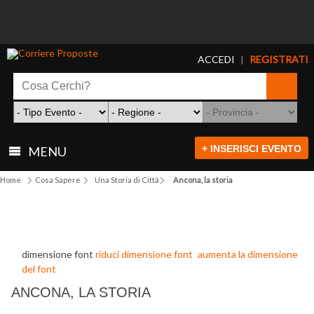
ACCEDI
REGISTRATI
|
+ INSERISCI EVENTO
MENU
Home
Cosa Sapere
Una Storia di Città
Ancona, la storia
dimensione font
riduci dimensione font
aumenta la dimensione
del font
ANCONA, LA STORIA