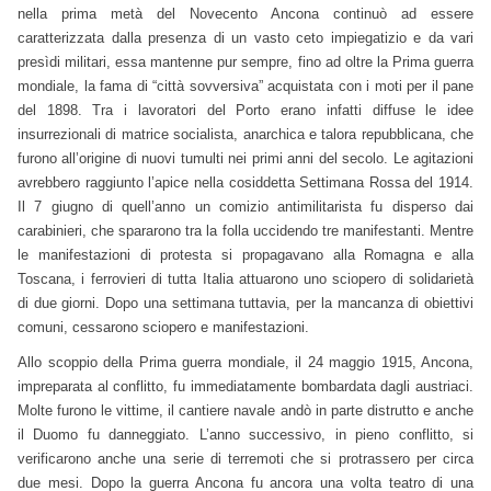
nella prima metà del Novecento Ancona continuò ad essere
caratterizzata dalla presenza di un vasto ceto impiegatizio e da vari
presìdi militari, essa mantenne pur sempre, fino ad oltre la Prima guerra
mondiale, la fama di “città sovversiva” acquistata con i moti per il pane
del 1898. Tra i lavoratori del Porto erano infatti diffuse le idee
insurrezionali di matrice socialista, anarchica e talora repubblicana, che
furono all’origine di nuovi tumulti nei primi anni del secolo. Le agitazioni
avrebbero raggiunto l’apice nella cosiddetta Settimana Rossa del 1914.
Il 7 giugno di quell’anno un comizio antimilitarista fu disperso dai
carabinieri, che spararono tra la folla uccidendo tre manifestanti. Mentre
le manifestazioni di protesta si propagavano alla Romagna e alla
Toscana, i ferrovieri di tutta Italia attuarono uno sciopero di solidarietà
di due giorni. Dopo una settimana tuttavia, per la mancanza di obiettivi
comuni, cessarono sciopero e manifestazioni.
Allo scoppio della Prima guerra mondiale, il 24 maggio 1915, Ancona,
impreparata al conflitto, fu immediatamente bombardata dagli austriaci.
Molte furono le vittime, il cantiere navale andò in parte distrutto e anche
il Duomo fu danneggiato. L’anno successivo, in pieno conflitto, si
verificarono anche una serie di terremoti che si protrassero per circa
due mesi. Dopo la guerra Ancona fu ancora una volta teatro di una