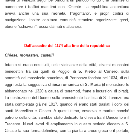
navali di Venezia seguì per Ancona un periodo florido che permise di
aumentare i traffici marittimi con l’Oriente. La repubblica anconitana
aveva anche una sua
moneta
, l’“agontano”, e propri codici di
navigazione. Inoltre ospitava comunità straniere organizzate: greci,
ebrei e “schiavoni”, ossia dalmati e albanesi.
Dall'assedio del 1174 alla fine della repubblica
Chiese, monasteri, castelli
Intanto si erano costituiti, nelle vicinanze della città, diversi monasteri
benedettini tra cui quelli di Poggio, di
S. Pietro al Conero
, sulla
sommità del massiccio omonimo, di Portonovo fondata nel 1034, di cui
oggi resta la suggestiva
chiesa romanica di S. Maria
(il monastero fu
abbandonato nel 1320 a causa di terremoti, frane e incursioni di pirati).
La costruzione del Duomo sulla preesistente basilica di S. Lorenzo era
stata completata già nel 1017, quando vi erano stati traslati i corpi dei
santi Marcellino e Ciriaco. A quest’ultimo, vescovo e martire nonché
patrono della città, sarebbe stato dedicato la chiesa tra il Duecento e il
Trecento. Nuovi lavori di ampliamento in questo periodo diedero a S.
Ciriaco la sua forma definitiva, con la pianta a croce greca e il portale,