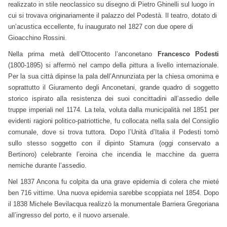
realizzato in stile neoclassico su disegno di Pietro Ghinelli sul luogo in
cui si trovava originariamente il palazzo del Podestà. Il teatro, dotato di
un’acustica eccellente, fu inaugurato nel 1827 con due opere di
Gioacchino Rossini.
Nella prima metà dell’Ottocento l’anconetano
Francesco Podesti
(1800-1895) si affermò nel campo della pittura a livello internazionale.
Per la sua città dipinse la pala dell’Annunziata per la chiesa omonima e
soprattutto il Giuramento degli Anconetani, grande quadro di soggetto
storico ispirato alla resistenza dei suoi concittadini all’assedio delle
truppe imperiali nel 1174. La tela, voluta dalla municipalità nel 1851 per
evidenti ragioni politico-patriottiche, fu collocata nella sala del Consiglio
comunale, dove si trova tuttora. Dopo l’Unità d’Italia il Podesti tornò
sullo stesso soggetto con il dipinto Stamura (oggi conservato a
Bertinoro) celebrante l’eroina che incendia le macchine da guerra
nemiche durante l’assedio.
Nel 1837 Ancona fu colpita da una grave epidemia di colera che mieté
ben 716 vittime. Una nuova epidemia sarebbe scoppiata nel 1854. Dopo
il 1838 Michele Bevilacqua realizzò la monumentale Barriera Gregoriana
all’ingresso del porto, e il nuovo arsenale.