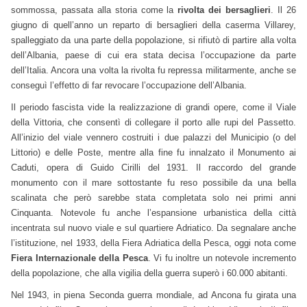
sommossa, passata alla storia come la
rivolta dei bersaglieri
. Il 26
giugno di quell’anno un reparto di bersaglieri della caserma Villarey,
spalleggiato da una parte della popolazione, si rifiutò di partire alla volta
dell’Albania, paese di cui era stata decisa l’occupazione da parte
dell’Italia. Ancora una volta la rivolta fu repressa militarmente, anche se
conseguì l’effetto di far revocare l’occupazione dell’Albania.
Il periodo fascista vide la realizzazione di grandi opere, come il Viale
della Vittoria, che consentì di collegare il porto alle rupi del Passetto.
All’inizio del viale vennero costruiti i due palazzi del Municipio (o del
Littorio) e delle Poste, mentre alla fine fu innalzato il Monumento ai
Caduti, opera di Guido Cirilli del 1931. Il raccordo del grande
monumento con il mare sottostante fu reso possibile da una bella
scalinata che però sarebbe stata completata solo nei primi anni
Cinquanta. Notevole fu anche l’espansione urbanistica della città
incentrata sul nuovo viale e sul quartiere Adriatico. Da segnalare anche
l’istituzione, nel 1933, della Fiera Adriatica della Pesca, oggi nota come
Fiera Internazionale della Pesca
. Vi fu inoltre un notevole incremento
della popolazione, che alla vigilia della guerra superò i 60.000 abitanti.
Nel 1943, in piena Seconda guerra mondiale, ad Ancona fu girata una