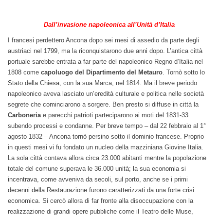
Dall’invasione napoleonica all’Unità d’Italia
I francesi perdettero Ancona dopo sei mesi di assedio da parte degli
austriaci nel 1799, ma la riconquistarono due anni dopo. L’antica città
portuale sarebbe entrata a far parte del napoleonico Regno d’Italia nel
1808 come
capoluogo del Dipartimento del Metauro
. Tornò sotto lo
Stato della Chiesa, con la sua Marca, nel 1814. Ma il breve periodo
napoleonico aveva lasciato un’eredità culturale e politica nelle società
segrete che cominciarono a sorgere. Ben presto si diffuse in città la
Carboneria
e parecchi patrioti parteciparono ai moti del 1831-33
subendo processi e condanne. Per breve tempo – dal 22 febbraio al 1°
agosto 1832 – Ancona tornò persino sotto il dominio francese. Proprio
in questi mesi vi fu fondato un nucleo della mazziniana Giovine Italia.
La sola città contava allora circa 23.000 abitanti mentre la popolazione
totale del comune superava le 36.000 unità; la sua economia si
incentrava, come avveniva da secoli, sul porto, anche se i primi
decenni della Restaurazione furono caratterizzati da una forte crisi
economica. Si cercò allora di far fronte alla disoccupazione con la
realizzazione di grandi opere pubbliche come il Teatro delle Muse,