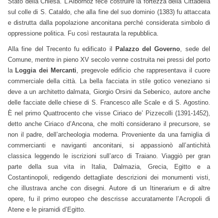
Stato della Chiesa. L’Albornoz fece costruire la fortezza della Cittadella
sul colle di S. Cataldo, che alla fine del suo dominio (1383) fu attaccata
e distrutta dalla popolazione anconitana perché considerata simbolo di
oppressione politica. Fu così restaurata la repubblica.
Alla fine del Trecento fu edificato il
Palazzo del Governo
, sede del
Comune, mentre in pieno XV secolo venne costruita nei pressi del porto
la
Loggia dei Mercanti
, pregevole edificio che rappresentava il cuore
commerciale della città. La bella facciata in stile gotico veneziano si
deve a un architetto dalmata, Giorgio Orsini da Sebenico, autore anche
delle facciate delle chiese di S. Francesco alle Scale e di S. Agostino.
È nel primo Quattrocento che visse Ciriaco de’ Pizzecolli (1391-1452),
detto anche Ciriaco d’Ancona, che molti considerano il precursore, se
non il padre, dell’archeologia moderna. Proveniente da una famiglia di
commercianti e naviganti anconitani, si appassionò all’antichità
classica leggendo le iscrizioni sull’arco di Traiano. Viaggiò per gran
parte della sua vita in Italia, Dalmazia, Grecia, Egitto e a
Costantinopoli, redigendo dettagliate descrizioni dei monumenti visti,
che illustrava anche con disegni. Autore di un Itinerarium e di altre
opere, fu il primo europeo che descrisse accuratamente l’Acropoli di
Atene e le piramidi d’Egitto.