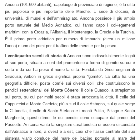
Ancona (101.600 abitanti), capoluogo di provincia e di regione, è la città
più popolosa e più importante delle Marche. È sede di diocesi, di
università, di musei e dell’ammiragliato. Ancona possiede il più ampio
porto naturale del Medio Adriatico, cui fanno capo i col-legamenti
marittimi con la Croazia, l’Albania, il Montenegro, la Grecia e la Turchia.
È il primo porto adriatico per numero di imbarchi (circa un milione
l’anno) e uno dei primi per il traffico delle merci e per la pesca.
I
ventiquattro secoli di storia
di Ancona sono indissolubilmente legati
al suo porto, situato a nord del promontorio a forma di gomito su cui è
sorta e da cui ha preso il nome la città. Fondata da Greci originari di
Siracusa, Ankon in greco significa proprio “gomito”. La città ha una
geografia difficile, posta com’è sui diversi colli che costituiscono le
pendici settentrionali del
Monte Cònero
: il colle Guasco, a strapiombo
sul porto, su cui per molti secoli è stata arroccata la città, il colle dei
Cappuccini e Monte Cardeto; più a sud il colle Astagno, sul quale sorge
la Cittadella, il colle di Santo Stefano e i monti Pulito, Pelago e Santa
Margherita, quest’ultimo, le cui pendici sono occupate dal parco del
Passetto. An-cona vanta la singolare caratteristica di essere circondata
dall’Adriatico a nord, a ovest e a est, così che l’asse centrale del suo
sistema viario conduce dal mare del bacino portuale al mare del