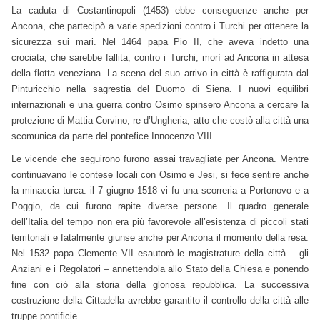
La caduta di Costantinopoli (1453) ebbe conseguenze anche per
Ancona, che partecipò a varie spedizioni contro i Turchi per ottenere la
sicurezza sui mari. Nel 1464 papa Pio II, che aveva indetto una
crociata, che sarebbe fallita, contro i Turchi, morì ad Ancona in attesa
della flotta veneziana. La scena del suo arrivo in città è raffigurata dal
Pinturicchio nella sagrestia del Duomo di Siena. I nuovi equilibri
internazionali e una guerra contro Osimo spinsero Ancona a cercare la
protezione di Mattia Corvino, re d’Ungheria, atto che costò alla città una
scomunica da parte del pontefice Innocenzo VIII.
Le vicende che seguirono furono assai travagliate per Ancona. Mentre
continuavano le contese locali con Osimo e Jesi, si fece sentire anche
la minaccia turca: il 7 giugno 1518 vi fu una scorreria a Portonovo e a
Poggio, da cui furono rapite diverse persone. Il quadro generale
dell’Italia del tempo non era più favorevole all’esistenza di piccoli stati
territoriali e fatalmente giunse anche per Ancona il momento della resa.
Nel 1532 papa Clemente VII esautorò le magistrature della città – gli
Anziani e i Regolatori – annettendola allo Stato della Chiesa e ponendo
fine con ciò alla storia della gloriosa repubblica. La successiva
costruzione della Cittadella avrebbe garantito il controllo della città alle
truppe pontificie.