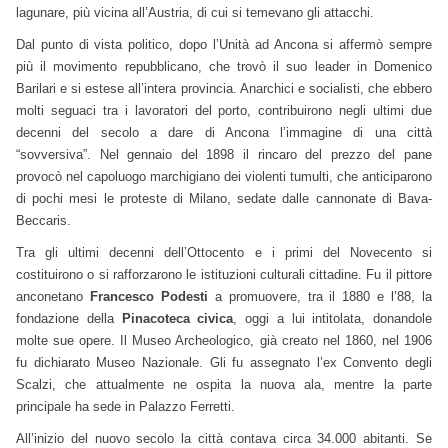
lagunare, più vicina all’Austria, di cui si temevano gli attacchi.
Dal punto di vista politico, dopo l’Unità ad Ancona si affermò sempre
più il movimento repubblicano, che trovò il suo leader in Domenico
Barilari e si estese all’intera provincia. Anarchici e socialisti, che ebbero
molti seguaci tra i lavoratori del porto, contribuirono negli ultimi due
decenni del secolo a dare di Ancona l’immagine di una città
“sovversiva”. Nel gennaio del 1898 il rincaro del prezzo del pane
provocò nel capoluogo marchigiano dei violenti tumulti, che anticiparono
di pochi mesi le proteste di Milano, sedate dalle cannonate di Bava-
Beccaris.
Tra gli ultimi decenni dell’Ottocento e i primi del Novecento si
costituirono o si rafforzarono le istituzioni culturali cittadine. Fu il pittore
anconetano
Francesco Podesti
a promuovere, tra il 1880 e l’88, la
fondazione della
Pinacoteca civica
, oggi a lui intitolata, donandole
molte sue opere. Il Museo Archeologico, già creato nel 1860, nel 1906
fu dichiarato Museo Nazionale. Gli fu assegnato l’ex Convento degli
Scalzi, che attualmente ne ospita la nuova ala, mentre la parte
principale ha sede in Palazzo Ferretti.
All’inizio del nuovo secolo la città contava circa 34.000 abitanti. Se