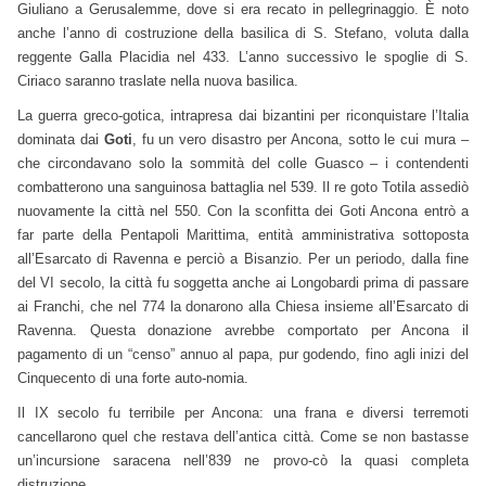
Giuliano a Gerusalemme, dove si era recato in pellegrinaggio. È noto
anche l’anno di costruzione della basilica di S. Stefano, voluta dalla
reggente Galla Placidia nel 433. L’anno successivo le spoglie di S.
Ciriaco saranno traslate nella nuova basilica.
La guerra greco-gotica, intrapresa dai bizantini per riconquistare l’Italia
dominata dai
Goti
, fu un vero disastro per Ancona, sotto le cui mura –
che circondavano solo la sommità del colle Guasco – i contendenti
combatterono una sanguinosa battaglia nel 539. Il re goto Totila assediò
nuovamente la città nel 550. Con la sconfitta dei Goti Ancona entrò a
far parte della Pentapoli Marittima, entità amministrativa sottoposta
all’Esarcato di Ravenna e perciò a Bisanzio. Per un periodo, dalla fine
del VI secolo, la città fu soggetta anche ai Longobardi prima di passare
ai Franchi, che nel 774 la donarono alla Chiesa insieme all’Esarcato di
Ravenna. Questa donazione avrebbe comportato per Ancona il
pagamento di un “censo” annuo al papa, pur godendo, fino agli inizi del
Cinquecento di una forte auto-nomia.
Il IX secolo fu terribile per Ancona: una frana e diversi terremoti
cancellarono quel che restava dell’antica città. Come se non bastasse
un’incursione saracena nell’839 ne provo-cò la quasi completa
distruzione.