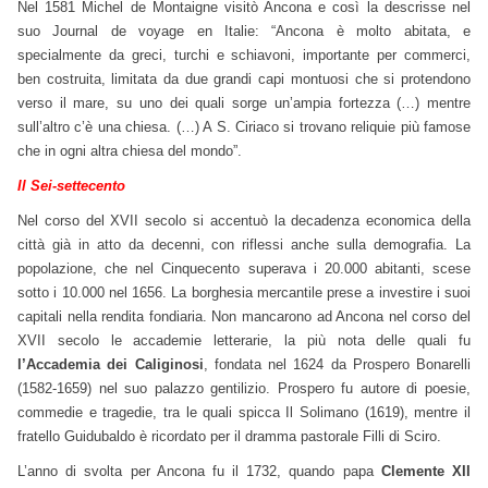
Nel 1581 Michel de Montaigne visitò Ancona e così la descrisse nel
suo Journal de voyage en Italie: “Ancona è molto abitata, e
specialmente da greci, turchi e schiavoni, importante per commerci,
ben costruita, limitata da due grandi capi montuosi che si protendono
verso il mare, su uno dei quali sorge un’ampia fortezza (…) mentre
sull’altro c’è una chiesa. (…) A S. Ciriaco si trovano reliquie più famose
che in ogni altra chiesa del mondo”.
Il Sei-settecento
Nel corso del XVII secolo si accentuò la decadenza economica della
città già in atto da decenni, con riflessi anche sulla demografia. La
popolazione, che nel Cinquecento superava i 20.000 abitanti, scese
sotto i 10.000 nel 1656. La borghesia mercantile prese a investire i suoi
capitali nella rendita fondiaria. Non mancarono ad Ancona nel corso del
XVII secolo le accademie letterarie, la più nota delle quali fu
l’Accademia dei Caliginosi
, fondata nel 1624 da Prospero Bonarelli
(1582-1659) nel suo palazzo gentilizio. Prospero fu autore di poesie,
commedie e tragedie, tra le quali spicca Il Solimano (1619), mentre il
fratello Guidubaldo è ricordato per il dramma pastorale Filli di Sciro.
L’anno di svolta per Ancona fu il 1732, quando papa
Clemente XII