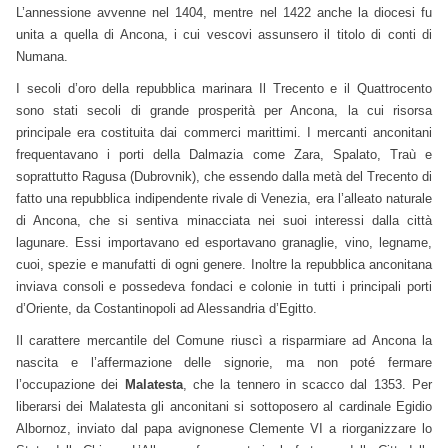
L’annessione avvenne nel 1404, mentre nel 1422 anche la diocesi fu
unita a quella di Ancona, i cui vescovi assunsero il titolo di conti di
Numana.
I secoli d’oro della repubblica marinara Il Trecento e il Quattrocento
sono stati secoli di grande prosperità per Ancona, la cui risorsa
principale era costituita dai commerci marittimi. I mercanti anconitani
frequentavano i porti della Dalmazia come Zara, Spalato, Traù e
soprattutto Ragusa (Dubrovnik), che essendo dalla metà del Trecento di
fatto una repubblica indipendente rivale di Venezia, era l’alleato naturale
di Ancona, che si sentiva minacciata nei suoi interessi dalla città
lagunare. Essi importavano ed esportavano granaglie, vino, legname,
cuoi, spezie e manufatti di ogni genere. Inoltre la repubblica anconitana
inviava consoli e possedeva fondaci e colonie in tutti i principali porti
d’Oriente, da Costantinopoli ad Alessandria d’Egitto.
Il carattere mercantile del Comune riuscì a risparmiare ad Ancona la
nascita e l’affermazione delle signorie, ma non poté fermare
l’occupazione dei
Malatesta
, che la tennero in scacco dal 1353. Per
liberarsi dei Malatesta gli anconitani si sottoposero al cardinale Egidio
Albornoz, inviato dal papa avignonese Clemente VI a riorganizzare lo