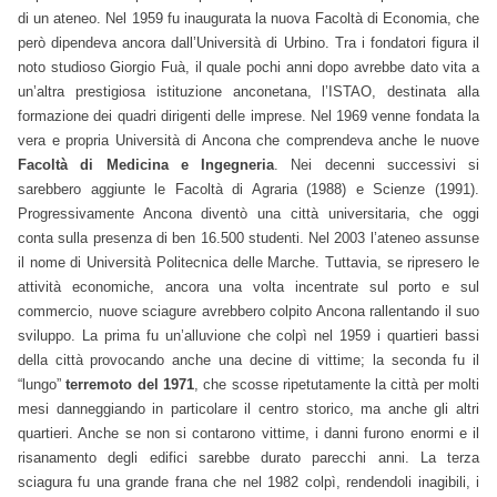
di un ateneo. Nel 1959 fu inaugurata la nuova Facoltà di Economia, che
però dipendeva ancora dall’Università di Urbino. Tra i fondatori figura il
noto studioso Giorgio Fuà, il quale pochi anni dopo avrebbe dato vita a
un’altra prestigiosa istituzione anconetana, l’ISTAO, destinata alla
formazione dei quadri dirigenti delle imprese. Nel 1969 venne fondata la
vera e propria Università di Ancona che comprendeva anche le nuove
Facoltà di Medicina e Ingegneria
. Nei decenni successivi si
sarebbero aggiunte le Facoltà di Agraria (1988) e Scienze (1991).
Progressivamente Ancona diventò una città universitaria, che oggi
conta sulla presenza di ben 16.500 studenti. Nel 2003 l’ateneo assunse
il nome di Università Politecnica delle Marche. Tuttavia, se ripresero le
attività economiche, ancora una volta incentrate sul porto e sul
commercio, nuove sciagure avrebbero colpito Ancona rallentando il suo
sviluppo. La prima fu un’alluvione che colpì nel 1959 i quartieri bassi
della città provocando anche una decine di vittime; la seconda fu il
“lungo”
terremoto del 1971
, che scosse ripetutamente la città per molti
mesi danneggiando in particolare il centro storico, ma anche gli altri
quartieri. Anche se non si contarono vittime, i danni furono enormi e il
risanamento degli edifici sarebbe durato parecchi anni. La terza
sciagura fu una grande frana che nel 1982 colpì, rendendoli inagibili, i