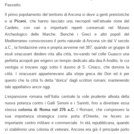
Passetto.
Il primo popolamento del territorio di Ancona si deve a genti preistoriche
e ai
Piceni
, che hanno lasciato una necropoli nell’attuale rione del
Cardeto, con vari e importanti reperti conservati nel Museo
Archeologico delle Marche. Benché i Greci e altri popoli del
Mediterraneo conoscessero il porto naturale di Ancona sin dal V secolo
a.C., la fondazione vera e propria avvenne nel 387, quando un gruppo di
esuli siracusani diedero vita alla città, tro-vando nel colle Guasco una
perfetta acropoli per erigervi un tempio dedicato alla dea A-frodite, le cui
vestigia si trovano oggi sotto il duomo di S. Ciriaco, che domina la
città. I siracusani appartenevano alla stirpe greca dei Dori ed è per
questo che la città fu detta “dorica” dagli scrittori romani, mantenendo
tale appellativo ancor oggi.
L’espansione romana nell’Italia centrale la vide prudente alleata della
nuova potenza contro i Galli Senoni e i Sanniti, fino a diventare essa
stessa
colonia di Roma nel 276 a.C.
I Romani, che compresero la
sua importanza strategica come porta d’Oriente, ne fecero un
importante centro militare e commerciale. In età repubblicana, quando
vi stabilirono una colonia di veterani, Ancona era già il principale porto