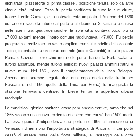
dichiarata “piazzaforte di prima classe”, posizione tenuta solo da altre
cinque città italiane. Essa fu perciò fortificata in tutte le sue alture,
tranne il colle Guasco, e fu notevolmente ampliata. L’Ancona del 1860
era ancora raccolta intorno al porto e al duomo di S. Ciriaco e chiusa
nelle sue mura quattrocentesche; la sola città contava poco più di
17.000 abitanti mentre l’intero comune raggiungeva i 47.000. Fu perciò
progettato e realizzato un vasto ampliamento sul modello della capitale
Torino, incentrato su un corso centrale (corso Garibaldi) e sulle piazze
Roma e Cavour. Le vecchie mura e le porte, tra cui la Porta Calamo,
furono abbattute, mentre furono edificati nuovi palazzi amministrativi e
nuove mura. Nel 1861, con il completamento della linea Bologna-
Ancona (cui sarebbe seguito due anni dopo quello della tratta per
Pescara e nel 1866 quello della linea per Roma) fu inaugurata la
stazione ferroviaria centrale. In breve tempo la superficie urbana
raddoppiò.
Le condizioni igienico-sanitarie erano però ancora cattive, tanto che nel
1865 scoppiò una nuova epidemia di colera che causò ben 1500 morti.
La terza guerra d’indipendenza che portò nel 1866 all’annessione di
Venezia, ridimensionò l’importanza strategica di Ancona, il cui porto
cessò di essere base della flotta militare, a vantaggio della città