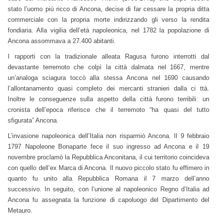
stato l’uomo più ricco di Ancona, decise di far cessare la propria ditta
commerciale con la propria morte indirizzando gli verso la rendita
fondiaria. Alla vigilia dell’età napoleonica, nel 1782 la popolazione di
Ancona assommava a 27.400 abitanti.
I rapporti con la tradizionale alleata Ragusa furono interrotti dal
devastante terremoto che colpì la città dalmata nel 1667, mentre
un’analoga sciagura toccò alla stessa Ancona nel 1690 causando
l’allontanamento quasi completo dei mercanti stranieri dalla ci ttà.
Inoltre le conseguenze sulla aspetto della città furono terribili: un
cronista dell’epoca riferisce che il terremoto “ha quasi del tutto
sfigurata” Ancona.
L’invasione napoleonica dell’Italia non risparmiò Ancona. Il 9 febbraio
1797 Napoleone Bonaparte fece il suo ingresso ad Ancona e il 19
novembre proclamò la Repubblica Anconitana, il cui territorio coincideva
con quello dell’ex Marca di Ancona. Il nuovo piccolo stato fu effimero in
quanto fu unito alla Repubblica Romana il 7 marzo dell’anno
successivo. In seguito, con l’unione al napoleonico Regno d’Italia ad
Ancona fu assegnata la funzione di capoluogo del Dipartimento del
Metauro.