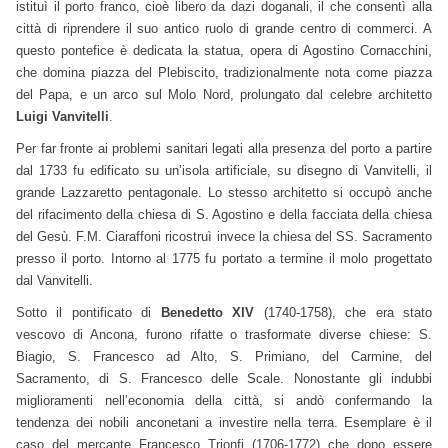
istituì il porto franco, cioè libero da dazi doganali, il che consentì alla
città di riprendere il suo antico ruolo di grande centro di commerci. A
questo pontefice è dedicata la statua, opera di Agostino Cornacchini,
che domina piazza del Plebiscito, tradizionalmente nota come piazza
del Papa, e un arco sul Molo Nord, prolungato dal celebre architetto
Luigi Vanvitelli
.
Per far fronte ai problemi sanitari legati alla presenza del porto a partire
dal 1733 fu edificato su un’isola artificiale, su disegno di Vanvitelli, il
grande Lazzaretto pentagonale. Lo stesso architetto si occupò anche
del rifacimento della chiesa di S. Agostino e della facciata della chiesa
del Gesù. F.M. Ciaraffoni ricostruì invece la chiesa del SS. Sacramento
presso il porto. Intorno al 1775 fu portato a termine il molo progettato
dal Vanvitelli.
Sotto il pontificato di
Benedetto XIV
(1740-1758), che era stato
vescovo di Ancona, furono rifatte o trasformate diverse chiese: S.
Biagio, S. Francesco ad Alto, S. Primiano, del Carmine, del
Sacramento, di S. Francesco delle Scale. Nonostante gli indubbi
miglioramenti nell’economia della città, si andò confermando la
tendenza dei nobili anconetani a investire nella terra. Esemplare è il
caso del mercante Francesco Trionfi (1706-1772) che dopo essere