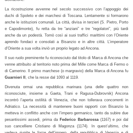
La ricostruzione avvenne nel secolo successivo con l’appoggio dei
duchi di Spoleto e dei marchesi di Toscana. Lentamente si formarono
anche le istituzioni comunali. La città, divisa in terzieri (S. Pietro, Porto
e Capodimonte), fu retta da tre “anziani” e tre “regolatori”, più tardi
anche da un podestà. Tornò così ai suoi traffici marittimi con l’Oriente
aprendo fondaci e consolati a Bisanzio e in altre città. L’imperatore
d’Oriente a sua volta inviò un proprio legato ad Ancona.
Il suo ruolo preminente fu riconosciuto dal titolo di Marca di Ancona che
venne attribuito al territorio noto prima del Mille come Marca di Fermo o
di Camerino. Il primo marchese (o margravio) della Marca di Ancona fu
Guarnieri II
, che la resse dal 1093 al 1119.
Divenuta ormai una repubblica marinara (una delle quattro non
riconosciute, insieme a Gaeta, Trani e Ragusa-Dubrovnik) Ancona
incontrò l’aperta ostilità di Venezia, che non tollerava concorrenti in
Adriatico. La necessità di mantenere buoni rapporti con Bisanzio la
metteva in conflitto anche con l’impero germanico, tanto da subire due
pesantissimi assedi, prima da
Federico Barbarossa
(1167) e poi dal
suo cancelliere Cristiano di Magonza (1174). In quest’ultimo, che
vedeva riunite le forze dell’impero, della repubblica di Venezia e di