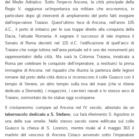
del Medio Adriatico. Sotto l'impe-ro Ancona, la città principale della
Regio V, raggiunse un'importanza sia militare che eco-nomica, in
particolare dopo gli interventi di ampliamento del porto fatti eseguire
dall'impe-ratore Traiano. Quest’ultimo fece di Ancona, nell’anno 105
d.C., il porto di imbarco per le sue truppe dirette alla conquista della
Dacia, l’attuale Romania. A segnare il successo di tale impresa il
Senato di Roma decretò nel 115 d.C. l’edificazione di quell’arco di
Traiano che sorge tuttora nell’area portuale ed è uno dei monumenti più
rappresentativi della città. Ma sarà la Colonna Traiana, innalzata a
Roma per celebrare le conquiste dell’imperatore, a restituirci la prima
immagine di Ancona: nel riquadro che illustra la partenza delle legioni
romane dal porto della città dorica si riconoscono il colle Guasco con il
tempio di Venere, un altro tempio sulla riva del mare (che si ritiene
dedicato a Diomede), i magazzini, i can-tieri navali e lo stesso arco di
Traiano, sormontato da tre statue oggi scomparse.
Il cristianesimo compare ad Ancona nel IV secolo, attestato da un
tabernacolo dedicato a S. Stefano
, cui farà riferimento S. Agostino in
una delle sue omelie. Nello stesso secolo viene edificata sul colle
Guasco la chiesa di S. Lorenzo, mentre risale al 4 maggio 363 il
martirio del vescovo di Ancona Ciriaco avvenuto sotto l’imperatore