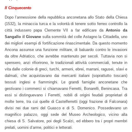
Il Cinquecento
Dopo l’annessione della repubblica anconetana allo Stato della Chiesa
(1532), la minaccia turca e la volontà di tenere sotto ferreo controllo la
città indussero papa Clemente VII a far edificare da
Antonio da
Sangallo il Giovane
sulla sommità del colle Astagno la Cittadella, uno
dei migliori esempi di fortificazione rinascimentale. Da questo momento
Ancona assunse una funzione militare, di baluardo contro le invasioni
da oltre Adriatico, che avrebbe mantenuto per secoli. Tuttavia non si
spensero, anzi rifiorirono, le tradizionali attività commerciali, tenute in
vita dalle colonie di greci, turchi, armeni, ebrei, marrani, ragusei, slavi e
dalmati, che acquistavano dai mercanti italiani (soprattutto toscani)
tessuti inglesi e fiamminghi. Le grandi famiglie anconetane che
gestivano i commerci si chiamavano Ferretti, Bonarelli, Benincasa. Tra
essi si distinguevano i Ferretti, nobili di origini feudali proprietari di
molte terre, tra cui quelle di Castelferretti (oggi frazione di Falconara)
divisi nei due rami del Guasco e di S. Domenico. Possedevano un
magnifico palazzo, oggi sede del Museo Archeologico, vicino alla
chiesa di S. Salvatore, poi degli Scalzi, ed ebbero tra i propri membri
prelati, uomini d’arme, politici e letterati.