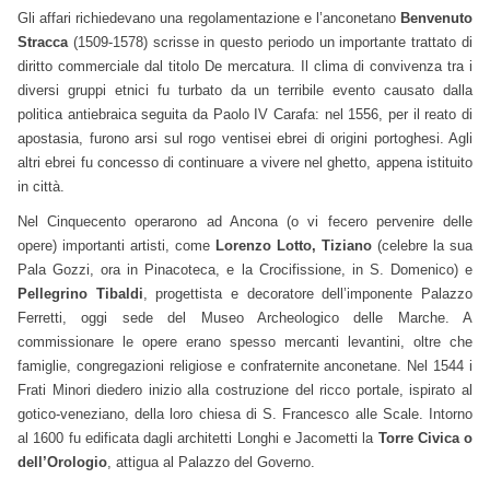
Gli affari richiedevano una regolamentazione e l’anconetano
Benvenuto
Stracca
(1509-1578) scrisse in questo periodo un importante trattato di
diritto commerciale dal titolo De mercatura. Il clima di convivenza tra i
diversi gruppi etnici fu turbato da un terribile evento causato dalla
politica antiebraica seguita da Paolo IV Carafa: nel 1556, per il reato di
apostasia, furono arsi sul rogo ventisei ebrei di origini portoghesi. Agli
altri ebrei fu concesso di continuare a vivere nel ghetto, appena istituito
in città.
Nel Cinquecento operarono ad Ancona (o vi fecero pervenire delle
opere) importanti artisti, come
Lorenzo Lotto, Tiziano
(celebre la sua
Pala Gozzi, ora in Pinacoteca, e la Crocifissione, in S. Domenico) e
Pellegrino Tibaldi
, progettista e decoratore dell’imponente Palazzo
Ferretti, oggi sede del Museo Archeologico delle Marche. A
commissionare le opere erano spesso mercanti levantini, oltre che
famiglie, congregazioni religiose e confraternite anconetane. Nel 1544 i
Frati Minori diedero inizio alla costruzione del ricco portale, ispirato al
gotico-veneziano, della loro chiesa di S. Francesco alle Scale. Intorno
al 1600 fu edificata dagli architetti Longhi e Jacometti la
Torre Civica o
dell’Orologio
, attigua al Palazzo del Governo.