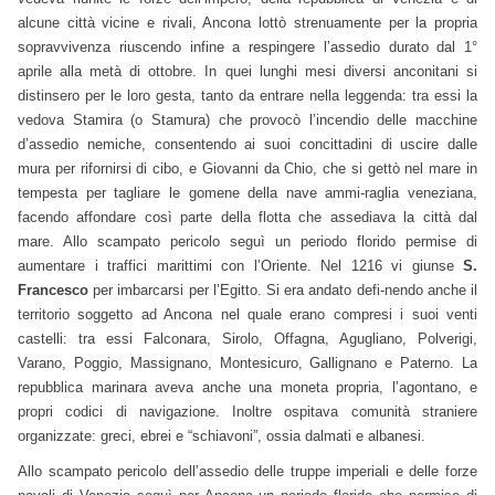
alcune città vicine e rivali, Ancona lottò strenuamente per la propria
sopravvivenza riuscendo infine a respingere l’assedio durato dal 1°
aprile alla metà di ottobre. In quei lunghi mesi diversi anconitani si
distinsero per le loro gesta, tanto da entrare nella leggenda: tra essi la
vedova Stamira (o Stamura) che provocò l’incendio delle macchine
d’assedio nemiche, consentendo ai suoi concittadini di uscire dalle
mura per rifornirsi di cibo, e Giovanni da Chio, che si gettò nel mare in
tempesta per tagliare le gomene della nave ammi-raglia veneziana,
facendo affondare così parte della flotta che assediava la città dal
mare. Allo scampato pericolo seguì un periodo florido permise di
aumentare i traffici marittimi con l’Oriente. Nel 1216 vi giunse
S.
Francesco
per imbarcarsi per l’Egitto. Si era andato defi-nendo anche il
territorio soggetto ad Ancona nel quale erano compresi i suoi venti
castelli: tra essi Falconara, Sirolo, Offagna, Agugliano, Polverigi,
Varano, Poggio, Massignano, Montesicuro, Gallignano e Paterno. La
repubblica marinara aveva anche una moneta propria, l’agontano, e
propri codici di navigazione. Inoltre ospitava comunità straniere
organizzate: greci, ebrei e “schiavoni”, ossia dalmati e albanesi.
Allo scampato pericolo dell’assedio delle truppe imperiali e delle forze