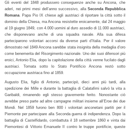
Gli eventi del 1848 produssero conseguenze anche su Ancona, che
aderì, nei primi mesi dell’anno successivo, alla
Seconda Repubblica
Romana
. Papa Pio IX chiese agli austriaci di riportare la città sotto il
dominio della Chiesa, ma Ancona resistette eroicamente, dal 24 maggio
al 19 giugno 1849, con 4.000 uomini al duro assedio di 11.000 austriaci,
che disponevano anche di una squadra navale. Alla sua difesa
parteciparono volontari accorsi da diverse parti d’Italia. Per il valore
dimostrato nel 1849 Ancona sarebbe stata insignita della medaglia d’oro
come benemerita del Risorgimento nazionale. Uno dei suoi difensori più
eroici, Antonio Elia, dopo la capitolazione della città venne fucilato dagli
austriaci. Tornata sotto lo Stato Pontificio Ancona restò sotto
occupazione austriaca fino al 1859.
Augusto Elia, figlio di Antonio, partecipò, dieci anni più tardi, alla
spedizione dei Mille e durante la battaglia di Calatafimi salvò la vita a
Garibaldi, rimanendo egli stesso gravemente ferito. Nonostante ciò
avrebbe preso parte ad altre campagne militari insieme all’Eroe dei due
Mondi. Nel 1859 furono ben 800 i volontari anconetani partiti per il
Piemonte per partecipare alla Seconda guerra di indipendenza. Dopo la
battaglia di Castelfidardo, combattuta il 18 settembre 1860 e vinta dai
Piemontesi di Vittorio Emanuele II contro le truppe pontificie, queste