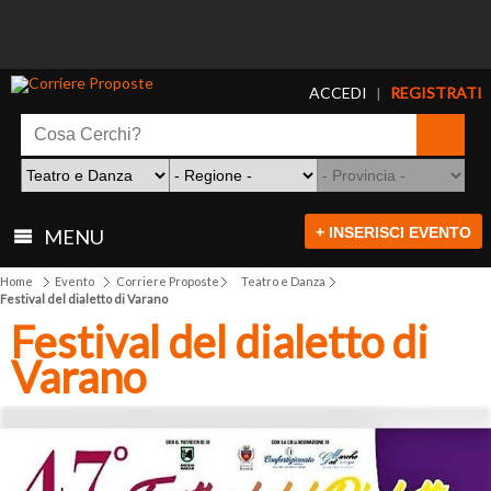
ACCEDI
REGISTRATI
|
+ INSERISCI EVENTO
MENU
Home
Evento
Corriere Proposte
Teatro e Danza
Festival del dialetto di Varano
Festival del dialetto di
Varano