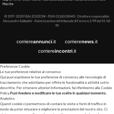
Marche
© 1997-2020 FISAL EDIZIONI - P.IVA 01265030443 - Direttore responsabile:
Alessandro Sabbatini - Autorizzazione del tribunale di Fermo n.5/99 del 01-06-
99
corriere
annunci
.it
corriere
news
.it
corriere
incontri
.it
Preferenze Cookie
Le tue preferenze relative al consenso
Qui puoi esprimere le tue preferenze di consenso alle tecnologie di
tracciamento che adottiamo per offrire le funzionalità e attività sotto
descritte. Per ottenere ulteriori informazioni, fai riferimento alla Cookie
Policy.
Puoi rivedere e modificare le tue scelte in qualsiasi momento.
Analytics
Questi cookie ci permettono di contare le visite e fonti di traffico in
modo da poter misurare e migliorare le prestazioni del nostro sito. Ci