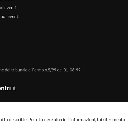
uoi eventi
tuoi eventi
 del tribunale di Fermo n.5/99 del 01-06-99
ntri
.it
tto descritte. Per ottenere ulteriori informazioni, fai riferimento