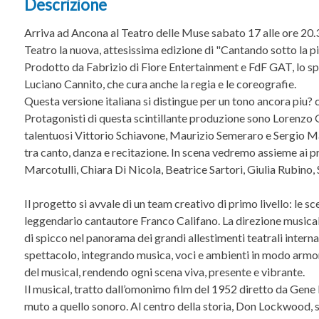
Descrizione
Arriva ad Ancona al Teatro delle Muse sabato 17 alle ore 20.
Teatro la nuova, attesissima edizione di "Cantando sotto la pi
Prodotto da Fabrizio di Fiore Entertainment e FdF GAT, lo spet
Luciano Cannito, che cura anche la regia e le coreografie.
Questa versione italiana si distingue per un tono ancora piu? c
Protagonisti di questa scintillante produzione sono Lorenzo Gr
talentuosi Vittorio Schiavone, Maurizio Semeraro e Sergio Man
tra canto, danza e recitazione. In scena vedremo assieme ai pr
Marcotulli, Chiara Di Nicola, Beatrice Sartori, Giulia Rubino
Il progetto si avvale di un team creativo di primo livello: le s
leggendario cantautore Franco Califano. La direzione musicale 
di spicco nel panorama dei grandi allestimenti teatrali intern
spettacolo, integrando musica, voci e ambienti in modo armon
del musical, rendendo ogni scena viva, presente e vibrante.
Il musical, tratto dall’omonimo film del 1952 diretto da Gene 
muto a quello sonoro. Al centro della storia, Don Lockwood, 