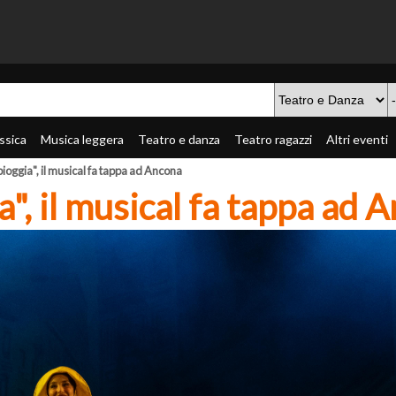
ssica
Musica leggera
Teatro e danza
Teatro ragazzi
Altri eventi
ioggia", il musical fa tappa ad Ancona
a", il musical fa tappa ad 