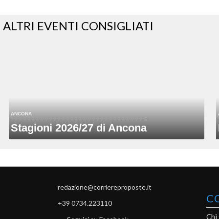
ALTRI EVENTI CONSIGLIATI
ANCONA
Stagioni 2026/27 di Ancona
redazione@corriereproposte.it
C
+39 0734.223110
Chi