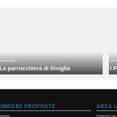
AGUGLIANO
SIRO
La parrucchiera di Siviglia
I 
ORRIERE PROPOSTE
AREA 
 siamo
Inserisci un