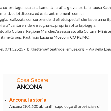
ella co-protagonista Lina Lamont: sara? la giovane e talentuosa Kath
imenti, colpi di scena ed esilaranti momenti comici.
gia, realizzata con sorprendenti effetti speciali che lasceranno il
fara? cantare, ridere e sognare... proprio sotto la pioggia.
o alla Cultura, Regione Marche/Assessorato alla Cultura, Minist
aritime Group, Pastificio Luciana Mosconi, CO PE MO.
.52525 - biglietteria@teatrodellemuse.org - Via della Logg
Cosa Sapere
ANCONA
Ancona, la storia
Ancona (101.600 abitanti), capoluogo di provincia e di