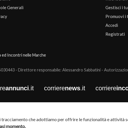
ole Generali
Gestisci i t
vacy
Promuovi i 
Accedi
Registrati
a ed Incontri nelle Marche
0443 - Direttore responsabile: Alessandro Sabbatini - Autorizzazione
ere
annunci
.it
corriere
news
.it
corriere
inco
tracciamento che adottiamo per offrire le funzionalità e attività so
siasi momento.