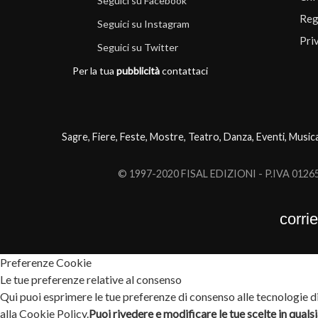
Seguici su Facebook
Reg
Seguici su Instagram
Pri
Seguici su Twitter
Per la tua
pubblicità
contattaci
Sagre, Fiere, Feste, Mostre, Teatro, Danza, Eventi, Music
© 1997-2020 FISAL EDIZIONI - P.IVA 0126503
corri
Preferenze Cookie
Le tue preferenze relative al consenso
Qui puoi esprimere le tue preferenze di consenso alle tecnologie di 
alla Cookie Policy.
Puoi rivedere e modificare le tue scelte in qual