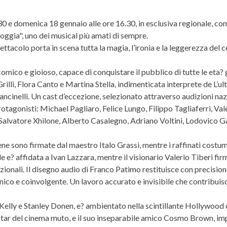
30 e domenica 18 gennaio alle ore 16.30, in esclusiva regionale, 
oggia", uno dei musical più amati di sempre.
tacolo porta in scena tutta la magia, l’ironia e la leggerezza del 
omico e gioioso, capace di conquistare il pubblico di tutte le eta? g
illi, Flora Canto e Martina Stella, indimenticata interprete de L’u
cinelli. Un cast d’eccezione, selezionato attraverso audizioni nazi
otagonisti: Michael Pagliaro, Felice Lungo, Filippo Tagliaferri, Va
, Salvatore Xhilone, Alberto Casalegno, Adriano Voltini, Lodovico G
cene sono firmate dal maestro Italo Grassi, mentre i raffinati costumi
e? affidata a Ivan Lazzara, mentre il visionario Valerio Tiberi fir
azionali. Il disegno audio di Franco Patimo restituisce con precisio
ico e coinvolgente. Un lavoro accurato e invisibile che contribuis
Kelly e Stanley Donen, e? ambientato nella scintillante Hollywood de
star del cinema muto, e il suo inseparabile amico Cosmo Brown, imp