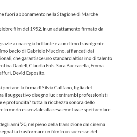
come fuori abbonamento nella Stagione di Marche
celebre film del 1952, in un adattamento firmato da
razie a una regia brillante e a un ritmo travolgente.
ltimo bacio di Gabriele Muccino, affiancati dai
onali, che garantisce uno standard altissimo di talento
lentina Danieli, Claudia Fois, Sara Buccarella, Emma
affuri, Devid Esposito.
 portano la firma di Silvia Califano, figlia del
ma il suggestivo disegno luci: entrambi professionisti
ne e profondita? tutta la ricchezza sonora dello
ce in modo essenziale alla resa emotiva e spettacolare
gli anni ’20, nel pieno della transizione dal cinema
egnati a trasformare un film in un successo del