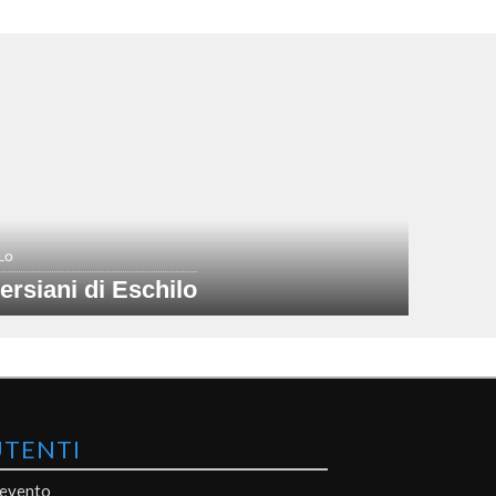
LO
Persiani di Eschilo
UTENTI
 evento