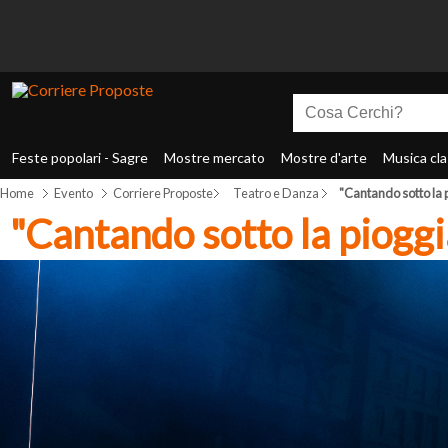
Feste popolari - Sagre
Mostre mercato
Mostre d'arte
Musica cla
Home
Evento
Corriere Proposte
Teatro e Danza
"Cantando sotto la p
"Cantando sotto la pioggi