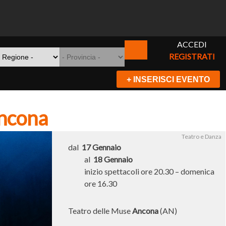
ACCEDI
REGISTRATI
+ INSERISCI EVENTO
Ancona
Teatro e Danza
dal
17 Gennaio
al
18 Gennaio
inizio spettacoli ore 20.30 – domenica
ore 16.30
Teatro delle Muse
Ancona
(AN)