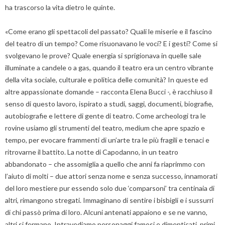
ha trascorso la vita dietro le quinte.
«Come erano gli spettacoli del passato? Quali le miserie e il fascino
del teatro di un tempo? Come risuonavano le voci? E i gesti? Come si
svolgevano le prove? Quale energia si sprigionava in quelle sale
illuminate a candele o a gas, quando il teatro era un centro vibrante
della vita sociale, culturale e politica delle comunità? In queste ed
altre appassionate domande – racconta Elena Bucci -, è racchiuso il
senso di questo lavoro, ispirato a studi, saggi, documenti, biografie,
autobiografie e lettere di gente di teatro. Come archeologi tra le
rovine usiamo gli strumenti del teatro, medium che apre spazio e
tempo, per evocare frammenti di un’arte tra le più fragili e tenaci e
ritrovarne il battito. La notte di Capodanno, in un teatro
abbandonato – che assomiglia a quello che anni fa riaprimmo con
l’aiuto di molti – due attori senza nome e senza successo, innamorati
del loro mestiere pur essendo solo due ‘comparsoni’ tra centinaia di
altri, rimangono stregati. Immaginano di sentire i bisbigli e i sussurri
di chi passò prima di loro. Alcuni antenati appaiono e se ne vanno,
altri si fermano. Intravediamo personaggi famosi e dimenticati, primi