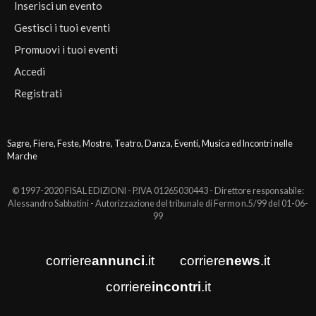
Inserisci un evento
Gestisci i tuoi eventi
Promuovi i tuoi eventi
Accedi
Registrati
Sagre, Fiere, Feste, Mostre, Teatro, Danza, Eventi, Musica ed Incontri nelle
Marche
© 1997-2020 FISAL EDIZIONI - P.IVA 01265030443 - Direttore responsabile:
Alessandro Sabbatini - Autorizzazione del tribunale di Fermo n.5/99 del 01-06-
99
corriere
annunci
.it
corriere
news
.it
corriere
incontri
.it