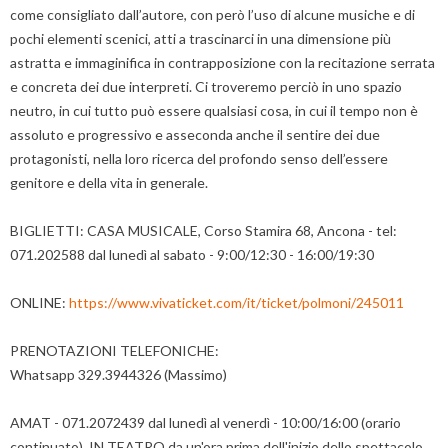
come consigliato dall’autore, con però l’uso di alcune musiche e di
pochi elementi scenici, atti a trascinarci in una dimensione più
astratta e immaginifica in contrapposizione con la recitazione serrata
e concreta dei due interpreti. Ci troveremo perciò in uno spazio
neutro, in cui tutto può essere qualsiasi cosa, in cui il tempo non è
assoluto e progressivo e asseconda anche il sentire dei due
protagonisti, nella loro ricerca del profondo senso dell’essere
genitore e della vita in generale.
BIGLIETTI: CASA MUSICALE, Corso Stamira 68, Ancona - tel:
071.202588 dal lunedì al sabato - 9:00/12:30 - 16:00/19:30
ONLINE:
https://www.vivaticket.com/it/ticket/polmoni/245011
PRENOTAZIONI TELEFONICHE:
Whatsapp 329.3944326 (Massimo)
AMAT - 071.2072439 dal lunedì al venerdì - 10:00/16:00 (orario
continuato). IN TEATRO da un'ora prima dell'inizio dello spettacolo.