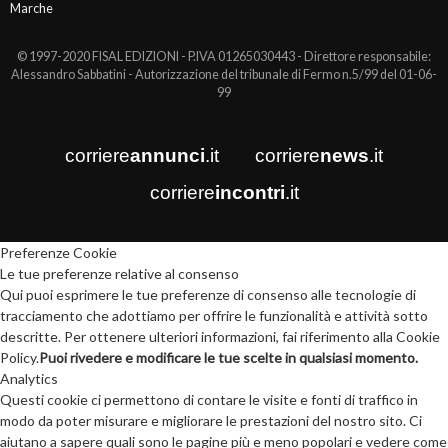
Marche
© 1997-2020 FISAL EDIZIONI - P.IVA 01265030443 - Direttore responsabile:
Alessandro Sabbatini - Autorizzazione del tribunale di Fermo n.5/99 del 01-06-
99
corriere
annunci
.it
corriere
news
.it
corriere
incontri
.it
Preferenze Cookie
Le tue preferenze relative al consenso
Qui puoi esprimere le tue preferenze di consenso alle tecnologie di
tracciamento che adottiamo per offrire le funzionalità e attività sotto
descritte. Per ottenere ulteriori informazioni, fai riferimento alla Cookie
Policy.
Puoi rivedere e modificare le tue scelte in qualsiasi momento.
Analytics
Questi cookie ci permettono di contare le visite e fonti di traffico in
modo da poter misurare e migliorare le prestazioni del nostro sito. Ci
aiutano a sapere quali sono le pagine più e meno popolari e vedere come