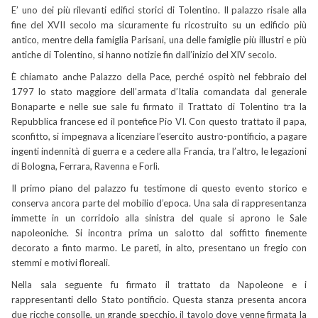
E’ uno dei più rilevanti edifici storici di Tolentino. Il palazzo risale alla
fine del XVII secolo ma sicuramente fu ricostruito su un edificio più
antico, mentre della famiglia Parisani, una delle famiglie più illustri e più
antiche di Tolentino, si hanno notizie fin dall’inizio del XIV secolo.
È chiamato anche Palazzo della Pace, perché ospitò nel febbraio del
1797 lo stato maggiore dell’armata d’Italia comandata dal generale
Bonaparte e nelle sue sale fu firmato il Trattato di Tolentino tra la
Repubblica francese ed il pontefice Pio VI. Con questo trattato il papa,
sconfitto, si impegnava a licenziare l’esercito austro-pontificio, a pagare
ingenti indennità di guerra e a cedere alla Francia, tra l’altro, le legazioni
di Bologna, Ferrara, Ravenna e Forlì.
Il primo piano del palazzo fu testimone di questo evento storico e
conserva ancora parte del mobilio d’epoca. Una sala di rappresentanza
immette in un corridoio alla sinistra del quale si aprono le Sale
napoleoniche. Si incontra prima un salotto dal soffitto finemente
decorato a finto marmo. Le pareti, in alto, presentano un fregio con
stemmi e motivi floreali.
Nella sala seguente fu firmato il trattato da Napoleone e i
rappresentanti dello Stato pontificio. Questa stanza presenta ancora
due ricche consolle, un grande specchio, il tavolo dove venne firmata la