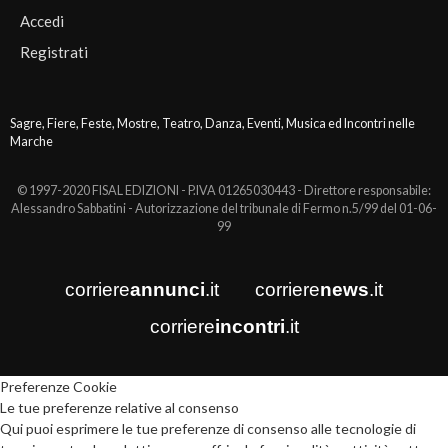
Accedi
Registrati
Sagre, Fiere, Feste, Mostre, Teatro, Danza, Eventi, Musica ed Incontri nelle
Marche
© 1997-2020 FISAL EDIZIONI - P.IVA 01265030443 - Direttore responsabile:
Alessandro Sabbatini - Autorizzazione del tribunale di Fermo n.5/99 del 01-06-
99
corriere
annunci
.it
corriere
news
.it
corriere
incontri
.it
Preferenze Cookie
Le tue preferenze relative al consenso
Qui puoi esprimere le tue preferenze di consenso alle tecnologie di