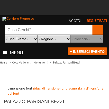
ACCEDI
REGISTRATI
|
+ INSERISCI EVENTO
MENU
Home
Cosa Vedere
Monumenti
Palazzo Parisani Bezzi
dimensione font
riduci dimensione font
aumenta la dimensione
del font
PALAZZO PARISANI BEZZI