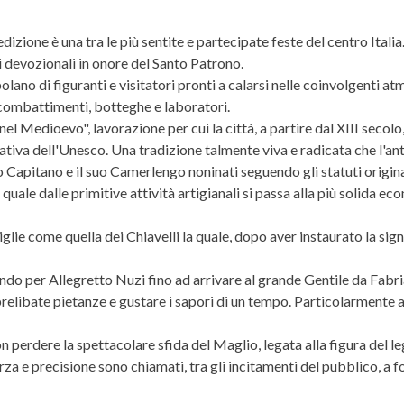
dizione è una tra le più sentite e partecipate feste del centro Italia
 devozionali in onore del Santo Patrono.
opolano di figuranti e visitatori pronti a calarsi nelle coinvolgenti
e combattimenti, botteghe e laboratori.
el Medioevo", lavorazione per cui la città, a partire dal XIII secolo
Creativa dell'Unesco. Una tradizione talmente viva e radicata che l'a
uo Capitano e il suo Camerlengo noninati seguendo gli statuti origina
quale dalle primitive attività artigianali si passa alla più solida ec
e come quella dei Chiavelli la quale, dopo aver instaurato la signoria
sando per Allegretto Nuzi fino ad arrivare al grande Gentile da Fabr
relibate pietanze e gustare i sapori di un tempo. Particolarmente a
non perdere la spettacolare sfida del Maglio, legata alla figura del
rza e precisione sono chiamati, tra gli incitamenti del pubblico, a 