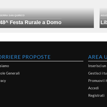
SERRA SAN QUIRICO
AGU
48^ Festa Rurale a Domo
Li
ORRIERE PROPOSTE
AREA 
 siamo
Inserisci un
ole Generali
Gestisci i t
vacy
Promuovi i 
Accedi
Registrati