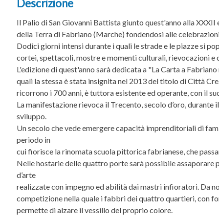
Descrizione
Il Palio di San Giovanni Battista giunto quest'anno alla XXXII e
della Terra di Fabriano (Marche) fondendosi alle celebrazioni
Dodici giorni intensi durante i quali le strade e le piazze si p
cortei, spettacoli, mostre e momenti culturali, rievocazioni 
L'edizione di quest'anno sarà dedicata a "La Carta a Fabriano n
quali la stessa è stata insignita nel 2013 del titolo di Città 
ricorrono i 700 anni, è tuttora esistente ed operante, con il s
La manifestazione rievoca il Trecento, secolo d’oro, durante il 
sviluppo.
Un secolo che vede emergere capacità imprenditoriali di famigli
periodo in
cui fiorisce la rinomata scuola pittorica fabrianese, che pas
Nelle hostarie delle quattro porte sarà possibile assaporare p
d’arte
realizzate con impegno ed abilità dai mastri infioratori. Da 
competizione nella quale i fabbri dei quattro quartieri, con fo
permette di alzare il vessillo del proprio colore.