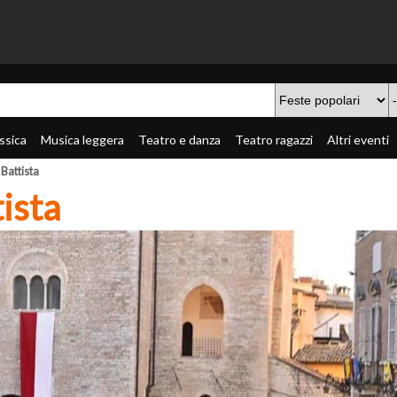
ssica
Musica leggera
Teatro e danza
Teatro ragazzi
Altri eventi
 Battista
tista