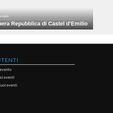
GLIANO
bera Repubblica di Castel d’Emilio
UTENTI
 evento
uoi eventi
tuoi eventi