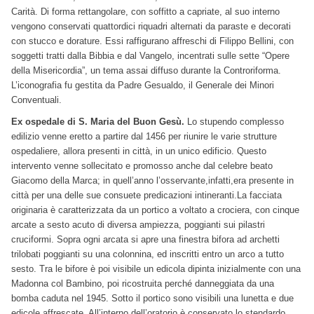
Carità. Di forma rettangolare, con soffitto a capriate, al suo interno
vengono conservati quattordici riquadri alternati da paraste e decorati
con stucco e dorature. Essi raffigurano affreschi di Filippo Bellini, con
soggetti tratti dalla Bibbia e dal Vangelo, incentrati sulle sette “Opere
della Misericordia”, un tema assai diffuso durante la Controriforma.
L’iconografia fu gestita da Padre Gesualdo, il Generale dei Minori
Conventuali.
Ex ospedale di S. Maria del Buon Gesù.
Lo stupendo complesso
edilizio venne eretto a partire dal 1456 per riunire le varie strutture
ospedaliere, allora presenti in città, in un unico edificio. Questo
intervento venne sollecitato e promosso anche dal celebre beato
Giacomo della Marca; in quell’anno l’osservante,infatti,era presente in
città per una delle sue consuete predicazioni intineranti.La facciata
originaria è caratterizzata da un portico a voltato a crociera, con cinque
arcate a sesto acuto di diversa ampiezza, poggianti sui pilastri
cruciformi. Sopra ogni arcata si apre una finestra bifora ad archetti
trilobati poggianti su una colonnina, ed inscritti entro un arco a tutto
sesto. Tra le bifore è poi visibile un edicola dipinta inizialmente con una
Madonna col Bambino, poi ricostruita perché danneggiata da una
bomba caduta nel 1945. Sotto il portico sono visibili una lunetta e due
edicole affrescate. All’interno dell’oratorio è conservato lo stendardo