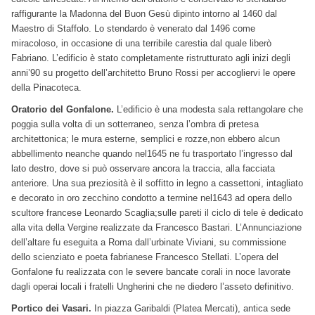
raffigurante la Madonna del Buon Gesù dipinto intorno al 1460 dal
Maestro di Staffolo. Lo stendardo è venerato dal 1496 come
miracoloso, in occasione di una terribile carestia dal quale liberò
Fabriano. L’edificio è stato completamente ristrutturato agli inizi degli
anni’90 su progetto dell’architetto Bruno Rossi per accogliervi le opere
della Pinacoteca.
Oratorio del Gonfalone.
L’edificio è una modesta sala rettangolare che
poggia sulla volta di un sotterraneo, senza l’ombra di pretesa
architettonica; le mura esterne, semplici e rozze,non ebbero alcun
abbellimento neanche quando nel1645 ne fu trasportato l’ingresso dal
lato destro, dove si può osservare ancora la traccia, alla facciata
anteriore. Una sua preziosità è il soffitto in legno a cassettoni, intagliato
e decorato in oro zecchino condotto a termine nel1643 ad opera dello
scultore francese Leonardo Scaglia;sulle pareti il ciclo di tele è dedicato
alla vita della Vergine realizzate da Francesco Bastari. L’Annunciazione
dell’altare fu eseguita a Roma dall’urbinate Viviani, su commissione
dello scienziato e poeta fabrianese Francesco Stellati. L’opera del
Gonfalone fu realizzata con le severe bancate corali in noce lavorate
dagli operai locali i fratelli Ungherini che ne diedero l’asseto definitivo.
Portico dei Vasari.
In piazza Garibaldi (Platea Mercati), antica sede