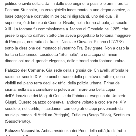
politico e civile della città fin dalle sue origine, è possibile ammirare la
Fontana Sturinalto, un vero gioiello incastonato in una degna cornice, a
base ottagonale costruito in tre bacini digradanti, uno dei quali, il
superiore, è di bronzo di Corinto. Risale, nella forma attuale, al secolo
XIII. La fontana fu commissionata a Jacopo di Grondalo nel 1285, che
prese lo spunto dall’architetto che aveva progettato la fontana maggiore
di Perugina, costruita dai fratelli Nicola e Giovanni Pisano (1277/78)
sotto la direzione del monaco silvestrino Fra’ Bevignate. Non a caso la
fontana fabrianese, cosiddetta “Sturinalto”, è una copia di minori
dimensioni ma di grande eleganza, della straordinaria fontana umbra.
Palazzo del Comune.
Già sede della signoria dei Chiavelli, affonda le
radici nel secolo XIV. Le uniche tracce della primitiva struttura, sono
visibili nel piano terra degli ex uffici della polizia urbana. Prima del
sisma, nella sala consiliare si poteva ammirare una bella copia
dell’Adorazione dei Magi di Gentile da Fabriano, eseguita da Umberto
Giugni. Questo palazzo conserva l’androne voltato a crociera nel XIV
secolo e, nel cortile, il lapidarium con epigrafi e cippi provenienti dai
municipi romani di Attidium (Attiggio), Tuficum (Borgo Tifico), Sentinum
(Sassoferrato).
Palazzo Vescovile.
Antica residenza dei Priori della città,fu distrutto