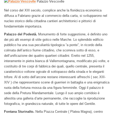
Palazzo Vescovile
Nel corso del XIII secolo, complice anche la floridezza economica
diffusa a Fabriano grazie al commercio della carta, si svilupparono nel
nucleo storico della cittadina cantieri architettonici e pittorici di
fondamentale importanza.
Palazzo del Podestà.
Monumento di forte suggestione, è definito uno
dei più alti esempi di stile gotico nelle Marche. Lo splendido edificio
pubblico ha una sua peculiarità tipologica “a ponte”, in ricordo della
colmata dell’antico fiume cittadino, che scorreva sotto di esso, e
dell’unificazione dei quattro quartieri cittadini. Eretto nel 1255,
interamente in pietra bianca di Vallemontagnana, modificato più volte, e
costituito di tre corpi di fabbrica dei quali, quello centrale, presenta il
caratteristico voltone ogivale di sottopasso della strada e le eleganti
trifore. Al di sotto dell’arcone restano interessanti affreschi ( sec.XIII-
XIV ) che rappresentano scene di guerrieri in battaglia e una enigmatica
ruota della fortuna mossa da una figura femminile. Oggi il palazzo è
sede della Pretura Mandamentale. Lungo il suo ampio corridoio è
allestita una galleria d’arte permanente, che raccoglie la riproduzione
fotografica, in grandezza naturale, di tutte le opere del Gentile.
Fontana Sturinalto.
Nella Piazza Centrale ( Platea Magna), centro