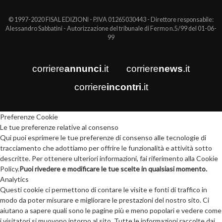
© 1997-2020 FISAL EDIZIONI - P.IVA 01265030443 - Direttore responsabile:
Alessandro Sabbatini - Autorizzazione del tribunale di Fermo n.5/99 del 01-06-
99
corriere
annunci
.it
corriere
news
.it
corriere
incontri
.it
Preferenze Cookie
Le tue preferenze relative al consenso
Qui puoi esprimere le tue preferenze di consenso alle tecnologie di
tracciamento che adottiamo per offrire le funzionalità e attività sotto
descritte. Per ottenere ulteriori informazioni, fai riferimento alla Cookie
Policy.
Puoi rivedere e modificare le tue scelte in qualsiasi momento.
Analytics
Questi cookie ci permettono di contare le visite e fonti di traffico in
modo da poter misurare e migliorare le prestazioni del nostro sito. Ci
aiutano a sapere quali sono le pagine più e meno popolari e vedere come
i visitatori si muovono intorno al sito. Tutte le informazioni raccolte dai