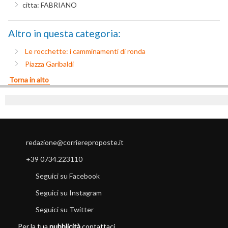
citta:
FABRIANO
Altro in questa categoria:
Le rocchette: i camminamenti di ronda
Piazza Garibaldi
Torna in alto
redazione@corriereproposte.it
+39 0734.223110
Seguici su Facebook
Seguici su Instagram
Seguici su Twitter
Per la tua
pubblicità
contattaci