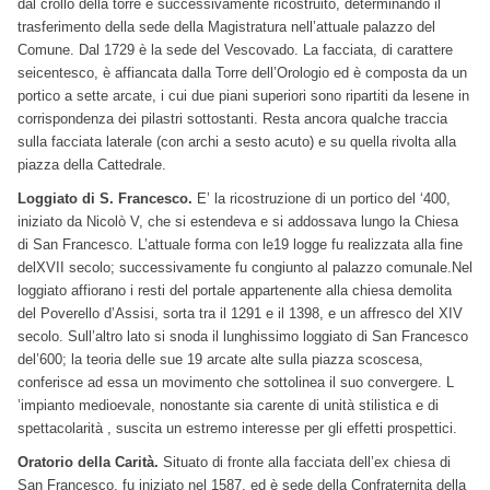
dal crollo della torre e successivamente ricostruito, determinando il
trasferimento della sede della Magistratura nell’attuale palazzo del
Comune. Dal 1729 è la sede del Vescovado. La facciata, di carattere
seicentesco, è affiancata dalla Torre dell’Orologio ed è composta da un
portico a sette arcate, i cui due piani superiori sono ripartiti da lesene in
corrispondenza dei pilastri sottostanti. Resta ancora qualche traccia
sulla facciata laterale (con archi a sesto acuto) e su quella rivolta alla
piazza della Cattedrale.
Loggiato di S. Francesco.
E’ la ricostruzione di un portico del ‘400,
iniziato da Nicolò V, che si estendeva e si addossava lungo la Chiesa
di San Francesco. L’attuale forma con le19 logge fu realizzata alla fine
delXVII secolo; successivamente fu congiunto al palazzo comunale.Nel
loggiato affiorano i resti del portale appartenente alla chiesa demolita
del Poverello d’Assisi, sorta tra il 1291 e il 1398, e un affresco del XIV
secolo. Sull’altro lato si snoda il lunghissimo loggiato di San Francesco
del’600; la teoria delle sue 19 arcate alte sulla piazza scoscesa,
conferisce ad essa un movimento che sottolinea il suo convergere. L
’impianto medioevale, nonostante sia carente di unità stilistica e di
spettacolarità , suscita un estremo interesse per gli effetti prospettici.
Oratorio della Carità.
Situato di fronte alla facciata dell’ex chiesa di
San Francesco, fu iniziato nel 1587, ed è sede della Confraternita della