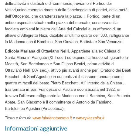
delle attività industriali e di commercio,troviamo il Portico dei
Vasari,unico esempio rimasto della fiancheggiata di portici, della metà
dell’Ottocento, che caratterizzava la piazza. Il Portico, parte di un
antico ospedale situato nella piazza del mercato, conserva sulla
facciata emblemi in pietra dell’Arte dei Calzolai e un affresco di un
allievo di Allegretto Nuzi, databile all’ultimo quarto del ‘300, raffigurante
la Madonna con il Bambino, San Giovanni Battista e San Venanzio.
Edicola Mariana di Ottaviano Nelli.
Appartiene alla ex Chiesa di
Santa Maria in Piangato (XIII sec.) ed espone l’affresco raffigurante la
Maestà, San Bartolomeo e San Filippo Benizi, prima attività di
Ottaviano Nelli (XV sec.), attivo più avanti anche per l’Oratorio dei Beati
Becchetti di Sant’Agostino in cui realizzò il cassone funerario con i
quattro miracoli del beato Pietro Becchetti. All’ interno della Chiesa ,
trasformata in San Francesco di Paola e sconsacrata nel 1922, si
trovava l’affresco raffigurante la Madonna con il Bambino, Sant’Antonio
Abate, San Giacomo e il committente di Antonio da Fabriano,
Bartolomeo Agostini (Pinacoteca).
Testo e foto da
www.fabrianoturismo.it
e
www.piazzalta.it
Informazioni aggiuntive