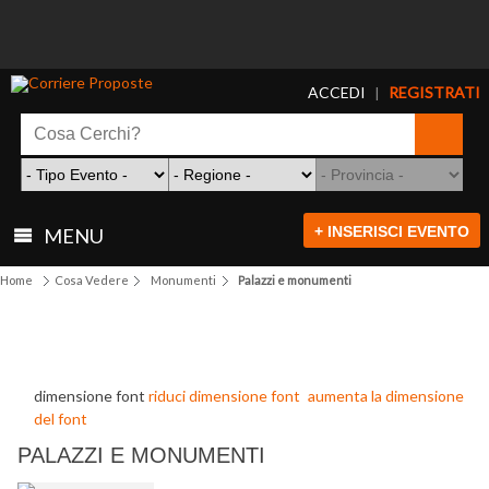
ACCEDI
REGISTRATI
|
+ INSERISCI EVENTO
MENU
Home
Cosa Vedere
Monumenti
Palazzi e monumenti
dimensione font
riduci dimensione font
aumenta la dimensione
del font
PALAZZI E MONUMENTI