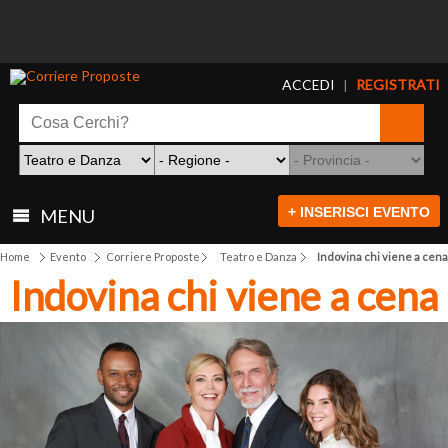
ACCEDI
REGISTRATI
|
+ INSERISCI EVENTO
MENU
Home
Evento
Corriere Proposte
Teatro e Danza
Indovina chi viene a cena
Indovina chi viene a cena