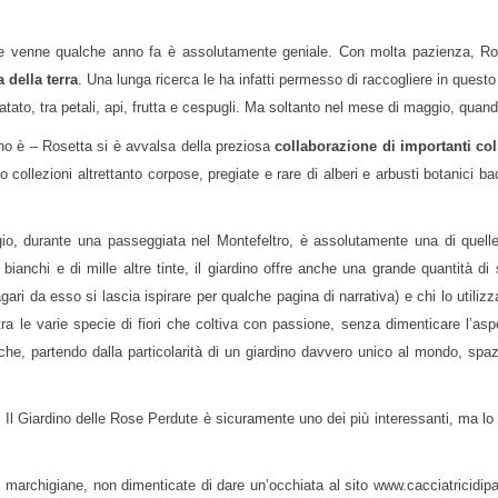
e venne qualche anno fa è assolutamente geniale. Con molta pazienza, Rose
 della terra
. Una lunga ricerca le ha infatti permesso di raccogliere in questo 
fatato, tra petali, api, frutta e cespugli. Ma soltanto nel mese di maggio, quand
dino è – Rosetta si è avvalsa della preziosa
collaborazione di importanti colle
ollezioni altrettanto corpose, pregiate e rare di alberi e arbusti botanici bac
io, durante una passeggiata nel Montefeltro, è assolutamente una di quelle
bianchi e di mille altre tinte, il giardino offre anche una grande quantità di sp
 magari da esso si lascia ispirare per qualche pagina di narrativa) e chi lo util
 tra le varie specie di fiori che coltiva con passione, senza dimenticare l’a
he, partendo dalla particolarità di un giardino davvero unico al mondo, sp
Il Giardino delle Rose Perdute è sicuramente uno dei più interessanti, ma lo ac
e marchigiane, non dimenticate di dare un’occhiata al sito www.cacciatricidip