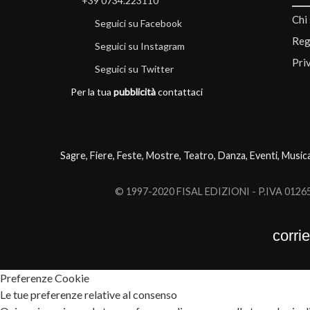
+39 0734.223110
Chi
Seguici su Facebook
Reg
Seguici su Instagram
Pri
Seguici su Twitter
Per la tua
pubblicità
contattaci
Sagre, Fiere, Feste, Mostre, Teatro, Danza, Eventi, Music
© 1997-2020 FISAL EDIZIONI - P.IVA 0126503
corri
Preferenze Cookie
Le tue preferenze relative al consenso