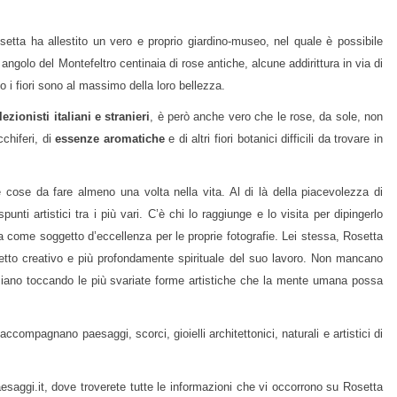
tta ha allestito un vero e proprio giardino-museo, nel quale è possibile
angolo del Montefeltro centinaia di rose antiche, alcune addirittura in via di
o i fiori sono al massimo della loro bellezza.
zionisti italiani e stranieri
, è però anche vero che le rose, da sole, non
chiferi, di
essenze aromatiche
e di altri fiori botanici difficili da trovare in
 cose da fare almeno una volta nella vita. Al di là della piacevolezza di
unti artistici tra i più vari. C’è chi lo raggiunge e lo visita per dipingerlo
izza come soggetto d’eccellenza per le proprie fotografie. Lei stessa, Rosetta
spetto creativo e più profondamente spirituale del suo lavoro. Non mancano
aziano toccando le più svariate forme artistiche che la mente umana possa
compagnano paesaggi, scorci, gioielli architettonici, naturali e artistici di
aesaggi.it, dove troverete tutte le informazioni che vi occorrono su Rosetta