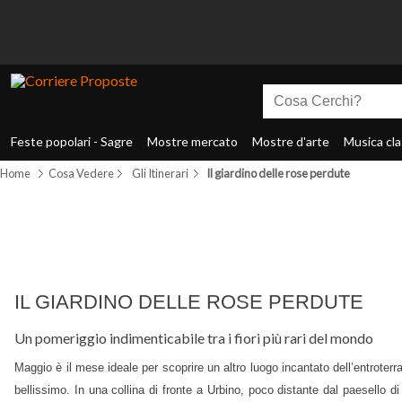
Feste popolari - Sagre
Mostre mercato
Mostre d'arte
Musica cla
Home
Cosa Vedere
Gli Itinerari
Il giardino delle rose perdute
IL GIARDINO DELLE ROSE PERDUTE
Un pomeriggio indimenticabile tra i fiori più rari del mondo
Maggio è il mese ideale per scoprire un altro luogo incantato dell’entroterr
bellissimo. In una collina di fronte a Urbino, poco distante dal paesello d