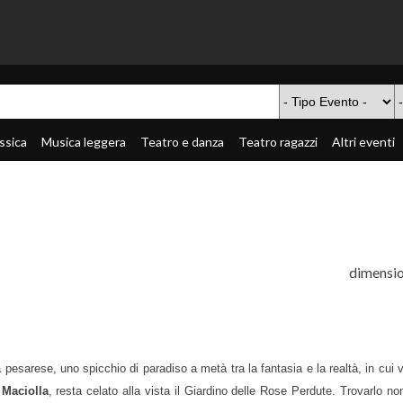
ssica
Musica leggera
Teatro e danza
Teatro ragazzi
Altri eventi
dimensio
a pesarese, uno spicchio di paradiso a metà tra la fantasia e la realtà, in cui
i
Maciolla
, resta celato alla vista il Giardino delle Rose Perdute. Trovarlo non