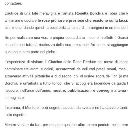
contattare.
L’autrice di una tale meraviglia è l’artista
Rosetta Borchia
e l’idea che l
ammirare e odorare
le rose più rare e preziose che esistono sulla faccia
estinzione, dando quindi la possibilità ai turisti di immergersi in un mondo 
Se per realizzare una vera e propria opera d’arte – come in effetti il Giar
esauriscono tutta la ricchezza della sua creazione. Ad esse, si aggiungono c
qualunque altra parte del globo.
L’esperienza di visitare il Giardino delle Rose Perdute nel mese di magg
camminare tra aromi e colori, accarezzati da vellutati petali rosati, rossi, 
attraverso attività pittoriche e di disegno, chi vi scrive sopra dei libri (o
Borchia, è un’artista a tutto tondo, che vi accoglierà facendovi da guida
neppure, nell’arco dell’anno,
mostre, pubblicazioni e convegni a tema
c
immaginare.
Insomma, il Montefeltro di segreti nascosti da svelare ne ha davvero tanti. 
tutto rispetto.
Mentre vi date da fare per scoprire qualche altro tesoro perduto nelle terr