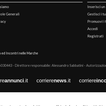
 siamo
Inserisci un
ole Generali
Gestisci i t
vacy
Promuovi i 
Accedi
Registrati
a ed Incontri nelle Marche
0443 - Direttore responsabile: Alessandro Sabbatini - Autorizzazione
ere
annunci
.it
corriere
news
.it
corriere
inco