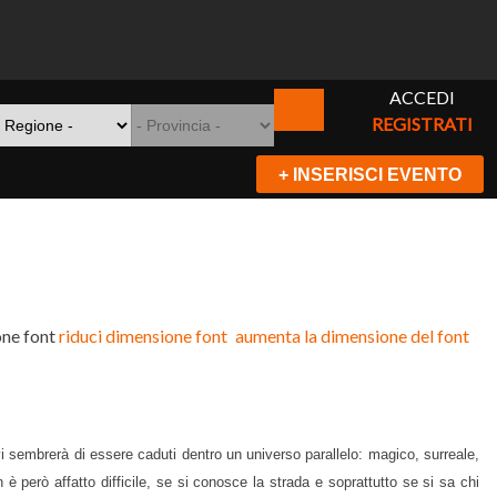
ACCEDI
REGISTRATI
+ INSERISCI EVENTO
ne font
riduci dimensione font
aumenta la dimensione del font
 vi sembrerà di essere caduti dentro un universo parallelo: magico, surreale,
 è però affatto difficile, se si conosce la strada e soprattutto se si sa chi