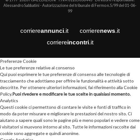
Alessandro Sabbatini - Autorizzazione del tribunale di Fermo n.5/99 del 01-06-
99
corriere
annunci
.it
corriere
news
.it
corriere
incontri
.it
Preferenze Cookie
Le tue preferenze relative al consenso
Qui puoi esprimere le tue preferenze di consenso alle tecnologie di
tracciamento che adottiamo per offrire le funzionalità e attività sotto
descritte. Per ottenere ulteriori informazioni, fai riferimento alla Cookie
Policy.
Puoi rivedere e modificare le tue scelte in qualsiasi momento.
Analytics
Questi cookie ci permettono di contare le visite e fonti di traffico in
modo da poter misurare e migliorare le prestazioni del nostro sito. Ci
aiutano a sapere quali sono le pagine più e meno popolari e vedere come
i visitatori si muovono intorno al sito. Tutte le informazioni raccolte dai
cookie sono aggregate e quindi anonime.
Google Analytics