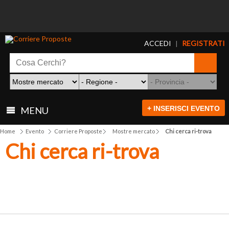
ACCEDI
REGISTRATI
|
+ INSERISCI EVENTO
MENU
Home
Evento
Corriere Proposte
Mostre mercato
Chi cerca ri-trova
Chi cerca ri-trova