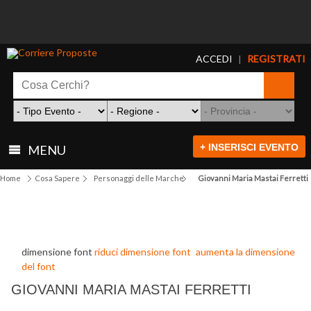
ACCEDI
REGISTRATI
|
+ INSERISCI EVENTO
MENU
Home
Cosa Sapere
Personaggi delle Marche
Giovanni Maria Mastai Ferretti
dimensione font
riduci dimensione font
aumenta la dimensione
del font
GIOVANNI MARIA MASTAI FERRETTI