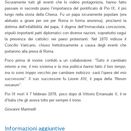
Sicuramente tutti gli eventi che lo videro protagonista, hanno fatto
passare in secondo piano l’importanza del pontificato di Pio IX, il più
lungo nella storia della Chiesa. Fu un papa sicuramente popolare (era
abituato a girare per ore per Roma in forma anonima), proclamò la
dottrina dell’infallibilità del papa, il dogma dell’Immacolata concezione,
stipulò importanti patti diplomatici con diverse nazioni, soprattutto seguì
la presenza dei cattolici nei paesi protestanti. Nel 1870 indisse il
Concilio Vaticano
, chiuso frettolosamente a causa degli eventi che
portarono alla presa di Roma.
Poco prima di morire confidò a un collaboratore:
“Tutto è cambiato
intorno a me, il mio sistema e la mia politica hanno fatto il loro tempo,
ma io sono troppo vecchio per cambiare indirizzo: sarà l’opera del mio
successore”
. Il suo successore fu
Leone XIII
, il papa della
“Rerum
novarum”.
Pio IX morì il 7 febbraio 1878, poco dopo di Vittorio Emanuale II, il re
d’Italia che gli aveva tolto per sempre il trono.
Giovanni Martinelli
Informazioni aggiuntive