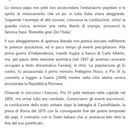
Lo stesso papa non potè non assecondare l’entusiasmo popolare e lo
spirito di rinnovamento che un po’ in tutta Italia stava aleggiando.
Seguendo l’esempio di altri sovrani, concesse la costituzione, istituì la
guardia civica, ammise una certa libertà di stampa, pronunciò la
famosa frase
“Benedite gran Dio l’Italia”.
Il suo atteggiamento di apertura liberale non poteva lasciare indifferenti
le potenze assolutiste, ed in poco tempo gli eventi precipitarono. Alla
prima guerra d’indipendenza, mandò truppe a fianco di Carlo Alberto,
ma, per paura della reazione austriaca (nel 1847 gli austriaci avevano
occupato a titolo dimostrativo Ferrara), le ritirò. La popolazione gli fu
contro, fu assassinato il primo ministro Pellegrino Rossi, e Pio IX fu
costretto a fuggire a Gaeta (1849) mentre nella città eterna veniva
proclamata la Repubblica Romana.
Chiamati in soccorso i francesi, Pio IX potè rientrare nella capitale nel
1850, ma ormai tutto era cambiato. Conosciamo gli eventi successivi,
la costituzione dello stato unitario dopo la battaglia di Castelfidardo, la
presa di Roma del 1870 con la conseguente fine del potere temporale
dei papi, il contrasto con lo Stato italiano che si protrasse ben oltre la
fine del suo pontificato.