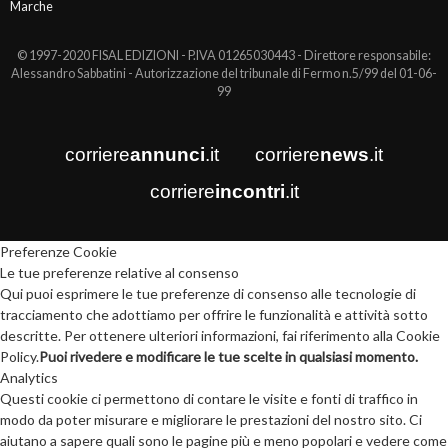
Marche
© 1997-2020 FISAL EDIZIONI - P.IVA 01265030443 - Direttore responsabile:
Alessandro Sabbatini - Autorizzazione del tribunale di Fermo n.5/99 del 01-06-
99
corriere
annunci
.it
corriere
news
.it
corriere
incontri
.it
Preferenze Cookie
Le tue preferenze relative al consenso
Qui puoi esprimere le tue preferenze di consenso alle tecnologie di
tracciamento che adottiamo per offrire le funzionalità e attività sotto
descritte. Per ottenere ulteriori informazioni, fai riferimento alla Cookie
Policy.
Puoi rivedere e modificare le tue scelte in qualsiasi momento.
Analytics
Questi cookie ci permettono di contare le visite e fonti di traffico in
modo da poter misurare e migliorare le prestazioni del nostro sito. Ci
aiutano a sapere quali sono le pagine più e meno popolari e vedere come