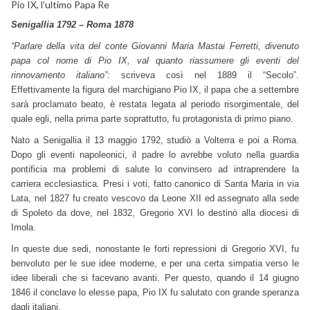
Pio IX, l’ultimo Papa Re
Senigallia 1792 – Roma 1878
“Parlare della vita del conte Giovanni Maria Mastai Ferretti, divenuto
papa col nome di Pio IX, val quanto riassumere gli eventi del
rinnovamento italiano”:
scriveva così nel 1889 il “Secolo”.
Effettivamente la figura del marchigiano Pio IX, il papa che a settembre
sarà proclamato beato, è restata legata al periodo risorgimentale, del
quale egli, nella prima parte soprattutto, fu protagonista di primo piano.
Nato a Senigallia il 13 maggio 1792, studiò a Volterra e poi a Roma.
Dopo gli eventi napoleonici, il padre lo avrebbe voluto nella guardia
pontificia ma problemi di salute lo convinsero ad intraprendere la
carriera ecclesiastica. Presi i voti, fatto canonico di Santa Maria in via
Lata, nel 1827 fu creato vescovo da Leone XII ed assegnato alla sede
di Spoleto da dove, nel 1832, Gregorio XVI lo destinò alla diocesi di
Imola.
In queste due sedi, nonostante le forti repressioni di Gregorio XVI, fu
benvoluto per le sue idee moderne, e per una certa simpatia verso le
idee liberali che si facevano avanti. Per questo, quando il 14 giugno
1846 il conclave lo elesse papa, Pio IX fu salutato con grande speranza
dagli italiani.