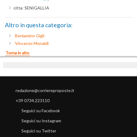
citta:
SENIGALLIA
Altro in questa categoria:
Beniamino Gigli
Vincenzo Monaldi
Torna in alto
redazione@corriereproposte.it
+39 0734.223110
Seguici su Facebook
Seguici su Instagram
Seguici su Twitter