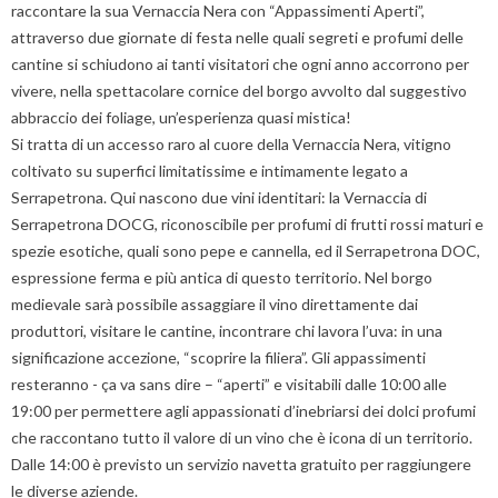
raccontare la sua Vernaccia Nera con “Appassimenti Aperti”,
attraverso due giornate di festa nelle quali segreti e profumi delle
cantine si schiudono ai tanti visitatori che ogni anno accorrono per
vivere, nella spettacolare cornice del borgo avvolto dal suggestivo
abbraccio dei foliage, un’esperienza quasi mistica!
Si tratta di un accesso raro al cuore della Vernaccia Nera, vitigno
coltivato su superfici limitatissime e intimamente legato a
Serrapetrona. Qui nascono due vini identitari: la Vernaccia di
Serrapetrona DOCG, riconoscibile per profumi di frutti rossi maturi e
spezie esotiche, quali sono pepe e cannella, ed il Serrapetrona DOC,
espressione ferma e più antica di questo territorio. Nel borgo
medievale sarà possibile assaggiare il vino direttamente dai
produttori, visitare le cantine, incontrare chi lavora l’uva: in una
significazione accezione, “scoprire la filiera”. Gli appassimenti
resteranno - ça va sans dire – “aperti” e visitabili dalle 10:00 alle
19:00 per permettere agli appassionati d’inebriarsi dei dolci profumi
che raccontano tutto il valore di un vino che è icona di un territorio.
Dalle 14:00 è previsto un servizio navetta gratuito per raggiungere
le diverse aziende.