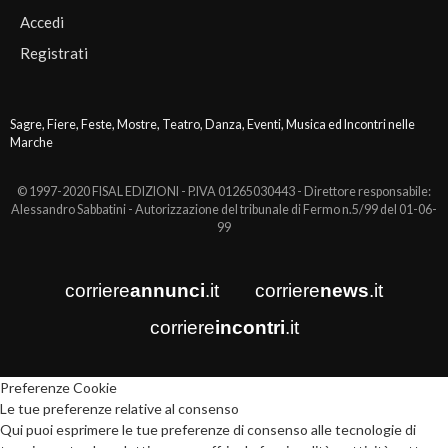
Accedi
Registrati
Sagre, Fiere, Feste, Mostre, Teatro, Danza, Eventi, Musica ed Incontri nelle
Marche
© 1997-2020 FISAL EDIZIONI - P.IVA 01265030443 - Direttore responsabile:
Alessandro Sabbatini - Autorizzazione del tribunale di Fermo n.5/99 del 01-06-
99
corriere
annunci
.it
corriere
news
.it
corriere
incontri
.it
Preferenze Cookie
Le tue preferenze relative al consenso
Qui puoi esprimere le tue preferenze di consenso alle tecnologie di