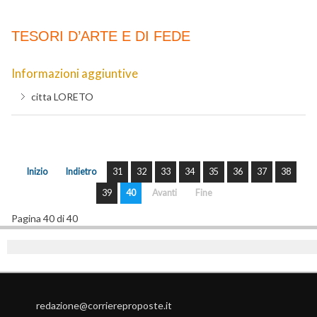
TESORI D’ARTE E DI FEDE
Informazioni aggiuntive
citta
LORETO
Inizio
Indietro
31
32
33
34
35
36
37
38
39
40
Avanti
Fine
Pagina 40 di 40
redazione@corriereproposte.it