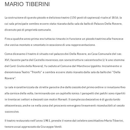
MARIO TIBERINI
La costruzione di questo piccolo e delizioso teatro (150 posti di capienza) risale al 1816, la
cui sala principale sembra essere stata ricavata dalla sala da ballo di Palazzo Della Rovere,
divenuto poi di proprietà comunale.
Fino a qualche anno prima era tuttavia rimasto in funzione un piccolo teatrino alla francese
che veniva montato e smontato in occasione di una rappresentazione.
Come dicevamo il teatro è situato nel palazzo dei Della Rovere, ex Casa Comunale del sec.
XVI, facente parte del Castello roveresco, con sovrastrutture seicentesche (c'è uno stemma
del Card. Giulio della Rovere); fu ceduto al Comune dal Marchese Ippolito. Inizialmente si
denominava Teatro "Trionfo" e sembra essere stato ricavato dalla sala da ballo dei "Della
Rovere".
La sala è caratterizzata da strette paraste che dallo zoccolo del primo ordine si innalzano fino
alla cornice della volta, terminando con un capitello ionico. I parapetti dei palchi sono ripartiti
in trentasei settori e decorati con motivi floreali. Il complesso decorativo è di gusto tardo
ottocentesco, anche se nella zona del proscenio emergono lineamenti riconducibili al secolo
successivo.
Il teatro restaurato nell'anno 1981, prende il nome dal celebre concittadino Mario Tiberini,
tenore assai apprezzato da Giuseppe Verdi.