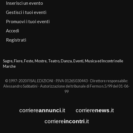
Inserisci un evento
Gestisci i tuoi eventi
Promuovi i tuoi eventi
Accedi
Registrati
Sagre, Fiere, Feste, Mostre, Teatro, Danza, Eventi, Musica ed Incontri nelle
Marche
© 1997-2020 FISAL EDIZIONI - P.IVA 01265030443 - Direttore responsabile:
Alessandro Sabbatini - Autorizzazione del tribunale di Fermo n.5/99 del 01-06-
99
corriere
annunci
.it
corriere
news
.it
corriere
incontri
.it