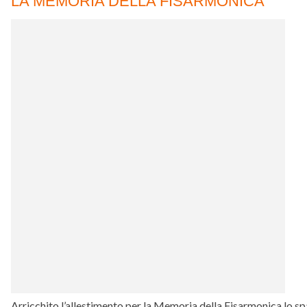
LA MEMORIA DELLA FISARMONICA
Arricchito l’allestimento per la Memoria della Fisarmonica lo spa