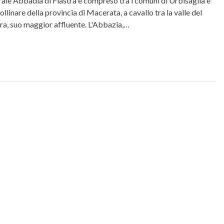
urale Abbadia di Fiastra è compreso tra i comuni di Urbisaglia e
llinare della provincia di Macerata, a cavallo tra la valle del
tra, suo maggior affluente. L'Abbazia,…