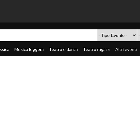
ssica
Musica leggera
Teatro e danza
Teatro ragazzi
Altri eventi