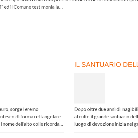
mi” ed il Comune testimonia la…
IL SANTUARIO DEL
tauro, sorge l’eremo
Dopo oltre due anni di inagibi
ntesco di forma rettangolare
al culto il grande santuario d
Il nome dell’alto colle ricorda…
luogo di devozione inizia nel