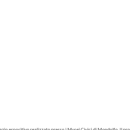
zio espositivo realizzato presso i Musei Civici di Mondolfo. Il proge