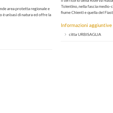
Il territorio della Riserva Nat
Tolentino, nella fascia medio-co
rande area protetta regionale e
fiume Chienti e quella del Fias
è un’oasi di natura ed offre la
Informazioni aggiuntive
citta
URBISAGLIA