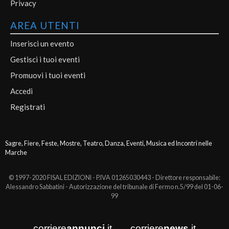
Privacy
AREA UTENTI
Inserisci un evento
Gestisci i tuoi eventi
Promuovi i tuoi eventi
Accedi
Registrati
Sagre, Fiere, Feste, Mostre, Teatro, Danza, Eventi, Musica ed Incontri nelle
Marche
© 1997-2020 FISAL EDIZIONI - P.IVA 01265030443 - Direttore responsabile:
Alessandro Sabbatini - Autorizzazione del tribunale di Fermo n.5/99 del 01-06-
99
corriere
annunci
.it
corriere
news
.it