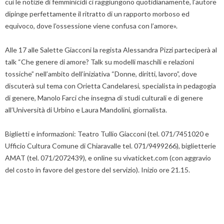
cui le notizie di femminicidi ci raggiungono quotidianamente, l’autore
dipinge perfettamente il ritratto di un rapporto morboso ed
equivoco, dove l’ossessione viene confusa con l’amore».
Alle 17 alle Salette Giacconi la regista Alessandra Pizzi parteciperà al
talk “Che genere di amore? Talk su modelli maschili e relazioni
tossiche” nell’ambito dell’iniziativa “Donne, diritti, lavoro”, dove
discuterà sul tema con Orietta Candelaresi, specialista in pedagogia
di genere, Manolo Farci che insegna di studi culturali e di genere
all’Università di Urbino e Laura Mandolini, giornalista.
Biglietti e informazioni: Teatro Tullio Giacconi (tel. 071/7451020 e
Ufficio Cultura Comune di Chiaravalle tel. 071/9499266), biglietterie
AMAT (tel. 071/2072439), e online su vivaticket.com (con aggravio
del costo in favore del gestore del servizio). Inizio ore 21.15.