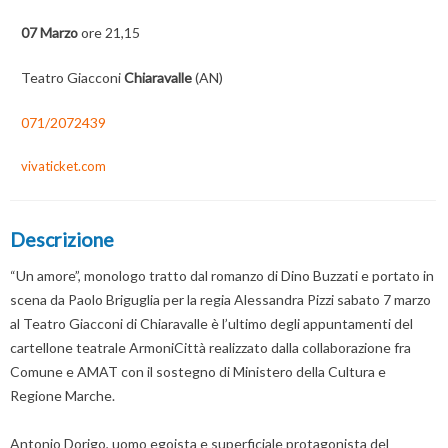
07 Marzo
ore 21,15
Teatro Giacconi
Chiaravalle
(AN)
071/2072439
vivaticket.com
Descrizione
“Un amore”, monologo tratto dal romanzo di Dino Buzzati e portato in
scena da Paolo Briguglia per la regia Alessandra Pizzi sabato 7 marzo
al Teatro Giacconi di Chiaravalle è l’ultimo degli appuntamenti del
cartellone teatrale ArmoniCittà realizzato dalla collaborazione fra
Comune e AMAT con il sostegno di Ministero della Cultura e
Regione Marche.
Antonio Dorigo, uomo egoista e superficiale protagonista del