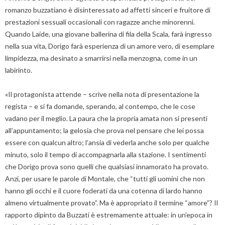
romanzo buzzatiano è disinteressato ad affetti sinceri e fruitore di
prestazioni sessuali occasionali con ragazze anche minorenni.
Quando Laide, una giovane ballerina di fila della Scala, farà ingresso
nella sua vita, Dorigo farà esperienza di un amore vero, di esemplare
limpidezza, ma desinato a smarrirsi nella menzogna, come in un
labirinto.
«Il protagonista attende – scrive nella nota di presentazione la
regista – e si fa domande, sperando, al contempo, che le cose
vadano per il meglio. La paura che la propria amata non si presenti
all’appuntamento; la gelosia che prova nel pensare che lei possa
essere con qualcun altro; l’ansia di vederla anche solo per qualche
minuto, solo il tempo di accompagnarla alla stazione. I sentimenti
che Dorigo prova sono quelli che qualsiasi innamorato ha provato.
Anzi, per usare le parole di Montale, che “tutti gli uomini che non
hanno gli occhi e il cuore foderati da una cotenna di lardo hanno
almeno virtualmente provato”. Ma è appropriato il termine “amore”? Il
rapporto dipinto da Buzzati è estremamente attuale: in un’epoca in