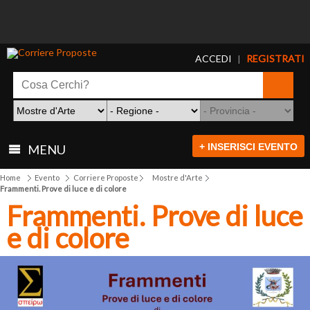
ACCEDI
REGISTRATI
|
+ INSERISCI EVENTO
MENU
Home
Evento
Corriere Proposte
Mostre d'Arte
Frammenti. Prove di luce e di colore
Frammenti. Prove di luce
e di colore