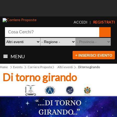
ACCEDI
REGISTRATI
|
+ INSERISCI EVENTO
MENU
Home
Evento
Corriere Proposte
Altri eventi
Di torno girando
Di torno girando