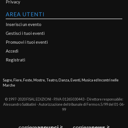
Privacy
AREA UTENTI
Inserisci un evento
Gestisci i tuoi eventi
Promuovi i tuoi eventi
Accedi
Registrati
Sagre, Fiere, Feste, Mostre, Teatro, Danza, Eventi, Musica ed Incontri nelle
Marche
© 1997-2020 FISAL EDIZIONI - P.IVA 01265030443 - Direttore responsabile:
Alessandro Sabbatini - Autorizzazione del tribunale di Fermo n.5/99 del 01-06-
99
corriere
annunci
.it
corriere
news
.it