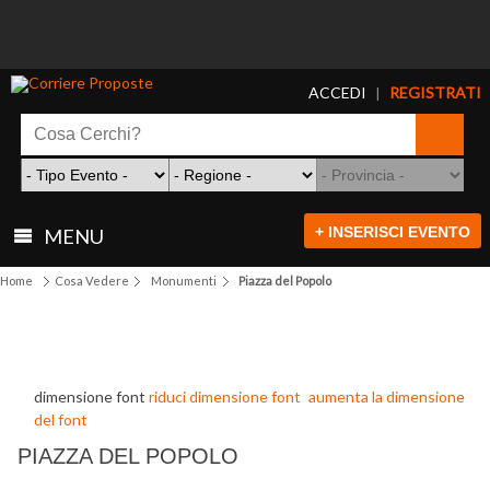
ACCEDI
REGISTRATI
|
+ INSERISCI EVENTO
MENU
Home
Cosa Vedere
Monumenti
Piazza del Popolo
dimensione font
riduci dimensione font
aumenta la dimensione
del font
PIAZZA DEL POPOLO