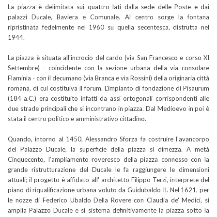
La piazza è delimitata sui quattro lati dalla sede delle Poste e dai
palazzi Ducale, Baviera e Comunale. Al centro sorge la fontana
ripristinata fedelmente nel 1960 su quella secentesca, distrutta nel
1944.
La piazza è situata all'incrocio del cardo (via San Francesco e corso XI
Settembre) - coincidente con la sezione urbana della via consolare
Flaminia - con il decumano (via Branca e via Rossini) della originaria città
romana, di cui costituiva il forum. L'impianto di fondazione di Pisaurum
(184 a.C.) era costituito infatti da assi ortogonali corrispondenti alle
due strade principali che si incontrano in piazza. Dal Medioevo in poi è
stata il centro politico e amministrativo cittadino.
Quando, intorno al 1450, Alessandro Sforza fa costruire l'avancorpo
del Palazzo Ducale, la superficie della piazza si dimezza. A metà
Cinquecento, l’ampliamento roveresco della piazza connesso con la
grande ristrutturazione del Ducale le fa raggiungere le dimensioni
attuali; il progetto è affidato all' architetto Filippo Terzi, interprete del
piano di riqualificazione urbana voluto da Guidubaldo II. Nel 1621, per
le nozze di Federico Ubaldo Della Rovere con Claudia de' Medici, si
amplia Palazzo Ducale e si sistema definitivamente la piazza sotto la