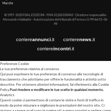
Marche
© 1997-2020 FISAL EDIZIONI - P.IVA 01265030443 - Direttore responsabile:
Alessandro Sabbatini - Autorizzazione del tribunale di Fermo n.5/99 del 01-06-
99
corriere
annunci
.it
corriere
news
.it
corriere
incontri
.it
Preferenze Cookie
Le tue preferenze relative al consenso
Qui puoi esprimere le tue preferenze di consenso alle tecnologie di
tracciamento che adottiamo per offrire le funzionalità e attività sotto
descritte. Per ottenere ulteriori informazioni, fai riferimento alla Cookie
Policy.
Puoi rivedere e modificare le tue scelte in qualsiasi momento.
Analytics
Questi cookie ci permettono di contare le visite e fonti di traffico in
modo da poter misurare e migliorare le prestazioni del nostro sito. Ci
aiutano a sapere quali sono le pagine più e meno popolari e vedere come