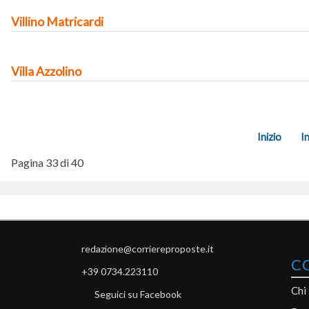
Villino Matricardi
Villa Azzolino
Inizio
I
Pagina 33 di 40
redazione@corriereproposte.it
C
+39 0734.223110
Chi
Seguici su Facebook