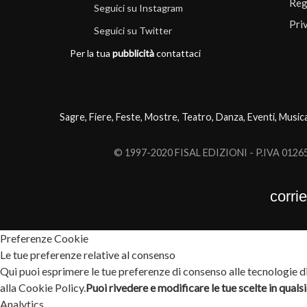
Reg
Seguici su Instagram
Pri
Seguici su Twitter
Per la tua
pubblicità
contattaci
Sagre, Fiere, Feste, Mostre, Teatro, Danza, Eventi, Music
© 1997-2020 FISAL EDIZIONI - P.IVA 0126503
corri
Preferenze Cookie
Le tue preferenze relative al consenso
Qui puoi esprimere le tue preferenze di consenso alle tecnologie di 
alla Cookie Policy.
Puoi rivedere e modificare le tue scelte in qual
Analytics