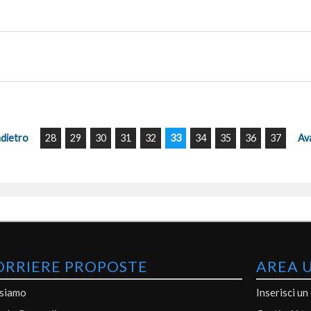
ndietro
28
29
30
31
32
33
34
35
36
37
Av
ORRIERE PROPOSTE
AREA 
 siamo
Inserisci un