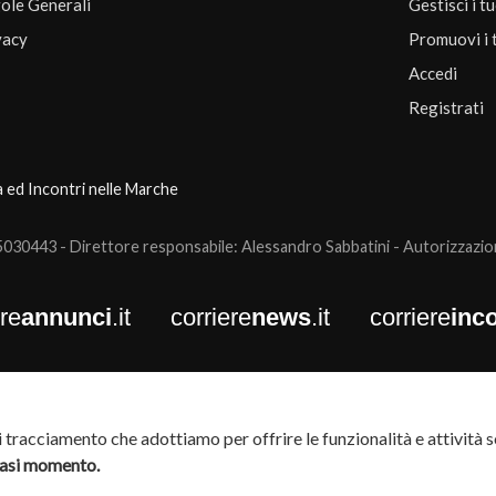
ole Generali
Gestisci i t
vacy
Promuovi i 
Accedi
Registrati
a ed Incontri nelle Marche
0443 - Direttore responsabile: Alessandro Sabbatini - Autorizzazione
ere
annunci
.it
corriere
news
.it
corriere
inco
tracciamento che adottiamo per offrire le funzionalità e attività so
siasi momento.