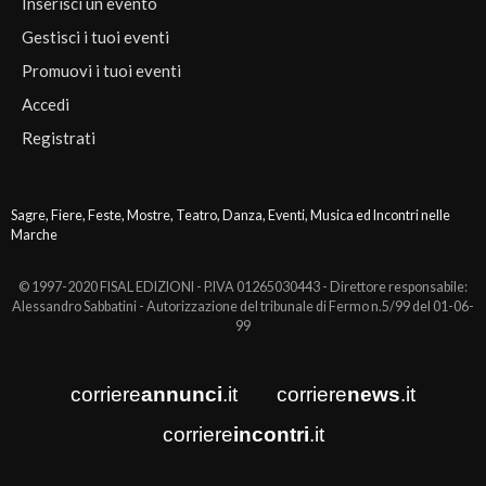
Inserisci un evento
Gestisci i tuoi eventi
Promuovi i tuoi eventi
Accedi
Registrati
Sagre, Fiere, Feste, Mostre, Teatro, Danza, Eventi, Musica ed Incontri nelle
Marche
© 1997-2020 FISAL EDIZIONI - P.IVA 01265030443 - Direttore responsabile:
Alessandro Sabbatini - Autorizzazione del tribunale di Fermo n.5/99 del 01-06-
99
corriere
annunci
.it
corriere
news
.it
corriere
incontri
.it