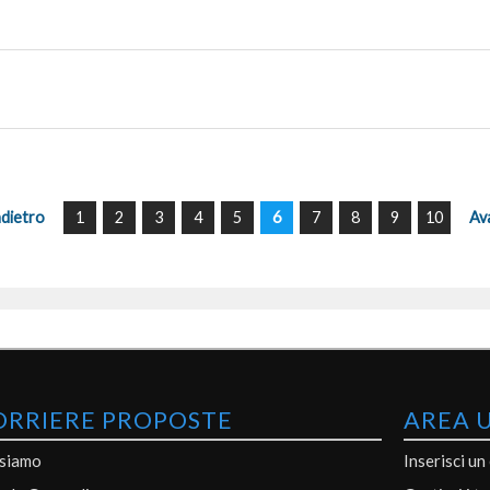
ndietro
1
2
3
4
5
6
7
8
9
10
Av
ORRIERE PROPOSTE
AREA 
 siamo
Inserisci un