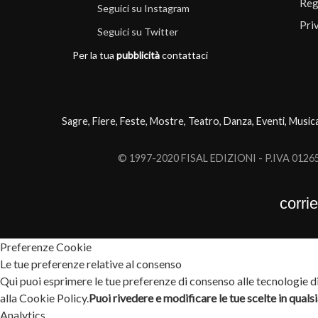
Reg
Seguici su Instagram
Pri
Seguici su Twitter
Per la tua
pubblicità
contattaci
Sagre, Fiere, Feste, Mostre, Teatro, Danza, Eventi, Music
© 1997-2020 FISAL EDIZIONI - P.IVA 0126503
corri
Preferenze Cookie
Le tue preferenze relative al consenso
Qui puoi esprimere le tue preferenze di consenso alle tecnologie di 
alla Cookie Policy.
Puoi rivedere e modificare le tue scelte in qual
Analytics