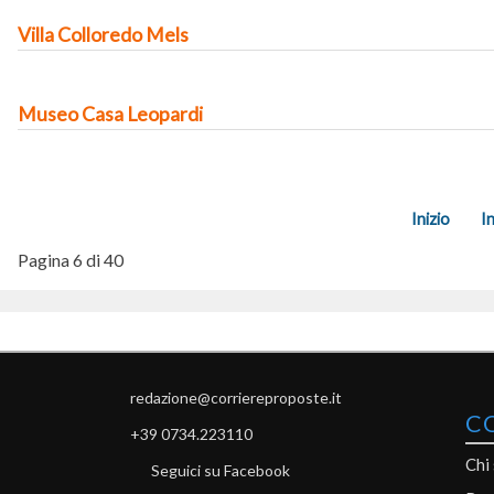
Villa Colloredo Mels
Museo Casa Leopardi
Inizio
I
Pagina 6 di 40
redazione@corriereproposte.it
C
+39 0734.223110
Chi
Seguici su Facebook