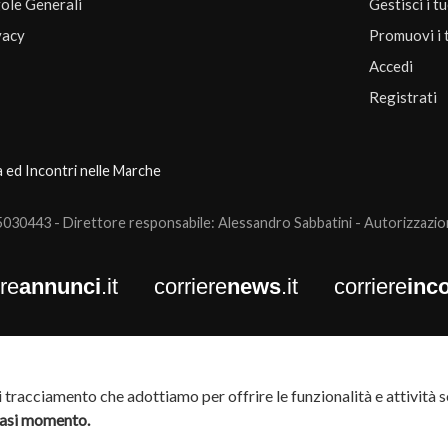
ole Generali
Gestisci i t
vacy
Promuovi i 
Accedi
Registrati
a ed Incontri nelle Marche
0443 - Direttore responsabile: Alessandro Sabbatini - Autorizzazione
ere
annunci
.it
corriere
news
.it
corriere
inco
tracciamento che adottiamo per offrire le funzionalità e attività so
siasi momento.