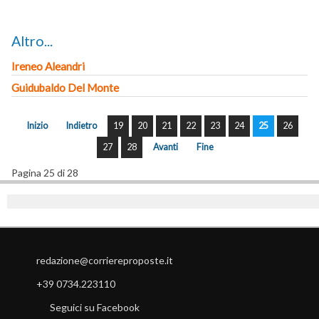
Altro...
Ireneo Aleandri
Guidubaldo Del Monte
Inizio
Indietro
19
20
21
22
23
24
25
26
27
28
Avanti
Fine
Pagina 25 di 28
redazione@corriereproposte.it
+39 0734.223110
Seguici su Facebook