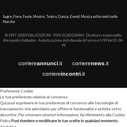
Sagre, Fiere, Feste, Mostre, Teatro, Danza, Eventi, Musica ed Incontri nelle
Marche
© 1997-2020 FISAL EDIZIONI - P.IVA 01265030443 - Direttore responsabile:
Alessandro Sabbatini - Autorizzazione del tribunale di Fermo n.5/99 del 01-06-
99
corriere
annunci
.it
corriere
news
.it
corriere
incontri
.it
Preferenze Cookie
Le tue preferenze relative al consenso
Qui puoi esprimere le tue preferenze di consenso alle tecnologie di
tracciamento che adottiamo per offrire le funzionalità e attività sotto
descritte. Per ottenere ulteriori informazioni, fai riferimento alla Cookie
Policy.
Puoi rivedere e modificare le tue scelte in qualsiasi momento.
Analytics