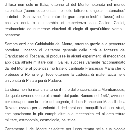
diffusa non solo in Italia, ottenne al del Monte notorietà nel mondo
scientifico (“uomo eccellentissimo nelle lettere e singolar matematico”
lo definì il Sansovino, “misurator de’ gran corpi celesti” il Tasso) ed un
positivo contatto e scambio di esperienza con Galileo Galilei,
testimoniato da numerose citazioni di elogio di quest’ultimo verso il
pesarese.
Sembra anzi che Guidubaldo del Monte, ottenuto grazie alla pervenuta
notorietà l’incarico di visitatore generale delle città e fortezze del
Granducato di Toscana, si produsse in alcuni esperimenti di meccanica
applicata all’arte militare con il Galilei, successivamente raccomandato
dal del Monte al potentissimo fratello cardinale Francesco Maria che lo
protesse a Roma e gli fece ottenere la cattedra di matematica nelle
università di Pisa e poi di Padova.
La storia non ha mai chiarito se il ritiro dello scienziato a Mombaroccio,
del quale divenne conte alla morte del padre Raniero nel 1587, avvenne
per dissapori con la corte del cognato, il duca Francesco Maria II della
Rovere, ovvero per la volontà di dedicarsi con tranquillità ai suoi studi,
che spaziarono in più campi: oltre alla meccanica ed all’architettura
militare, astronomia, cosmologia, balistica.
Certamente il del Monte risiedette per lungo tempo nella sua piccola