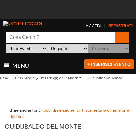
ACCEDI
REGISTRATI
|
+ INSERISCI EVENTO
MENU
Home
Cosa Sapere
Personaggi delle Marche
Guidubaldo Del Monte
dimensione font
riduci dimensione font
aumenta la dimensione
del font
GUIDUBALDO DEL MONTE