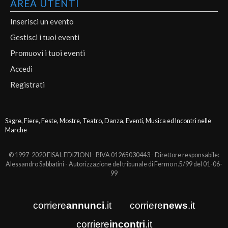
AREA UTENTI
Inserisci un evento
Gestisci i tuoi eventi
Promuovi i tuoi eventi
Accedi
Registrati
Sagre, Fiere, Feste, Mostre, Teatro, Danza, Eventi, Musica ed Incontri nelle
Marche
© 1997-2020 FISAL EDIZIONI - P.IVA 01265030443 - Direttore responsabile:
Alessandro Sabbatini - Autorizzazione del tribunale di Fermo n.5/99 del 01-06-
99
corriere
annunci
.it
corriere
news
.it
corriere
incontri
.it