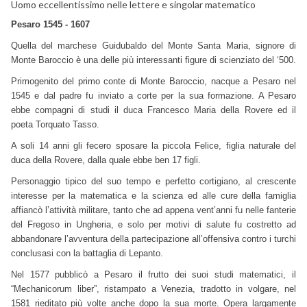
Uomo eccellentissimo nelle lettere e singolar matematico
Pesaro 1545 - 1607
Quella del marchese Guidubaldo del Monte Santa Maria, signore di
Monte Baroccio è una delle più interessanti figure di scienziato del ‘500.
Primogenito del primo conte di Monte Baroccio, nacque a Pesaro nel
1545 e dal padre fu inviato a corte per la sua formazione. A Pesaro
ebbe compagni di studi il duca Francesco Maria della Rovere ed il
poeta Torquato Tasso.
A soli 14 anni gli fecero sposare la piccola Felice, figlia naturale del
duca della Rovere, dalla quale ebbe ben 17 figli.
Personaggio tipico del suo tempo e perfetto cortigiano, al crescente
interesse per la matematica e la scienza ed alle cure della famiglia
affiancò l’attività militare, tanto che ad appena vent’anni fu nelle fanterie
del Fregoso in Ungheria, e solo per motivi di salute fu costretto ad
abbandonare l’avventura della partecipazione all’offensiva contro i turchi
conclusasi con la battaglia di Lepanto.
Nel 1577 pubblicò a Pesaro il frutto dei suoi studi matematici, il
“Mechanicorum liber”, ristampato a Venezia, tradotto in volgare, nel
1581 rieditato più volte anche dopo la sua morte. Opera largamente