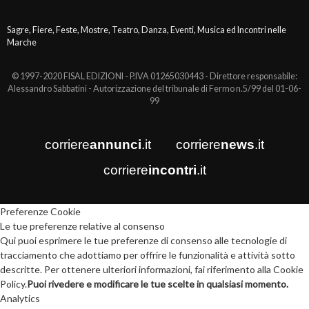
Sagre, Fiere, Feste, Mostre, Teatro, Danza, Eventi, Musica ed Incontri nelle
Marche
© 1997-2020 FISAL EDIZIONI - P.IVA 01265030443 - Direttore responsabile:
Alessandro Sabbatini - Autorizzazione del tribunale di Fermo n.5/99 del 01-06-
99
corriere
annunci
.it
corriere
news
.it
corriere
incontri
.it
Preferenze Cookie
Le tue preferenze relative al consenso
Qui puoi esprimere le tue preferenze di consenso alle tecnologie di
tracciamento che adottiamo per offrire le funzionalità e attività sotto
descritte. Per ottenere ulteriori informazioni, fai riferimento alla Cookie
Policy.
Puoi rivedere e modificare le tue scelte in qualsiasi momento.
Analytics