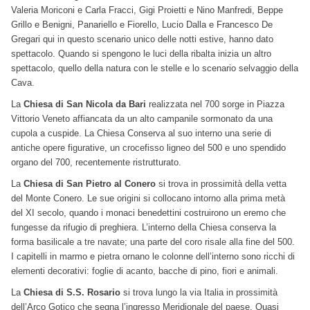
Valeria Moriconi e Carla Fracci, Gigi Proietti e Nino Manfredi, Beppe
Grillo e Benigni, Panariello e Fiorello, Lucio Dalla e Francesco De
Gregari qui in questo scenario unico delle notti estive, hanno dato
spettacolo. Quando si spengono le luci della ribalta inizia un altro
spettacolo, quello della natura con le stelle e lo scenario selvaggio della
Cava.
La
Chiesa
di San Nicola da Bari
realizzata nel 700 sorge in Piazza
Vittorio Veneto affiancata da un alto campanile sormonato da una
cupola a cuspide. La Chiesa Conserva al suo interno una serie di
antiche opere figurative, un crocefisso ligneo del 500 e uno spendido
organo del 700, recentemente ristrutturato.
La
Chiesa
di San Pietro al Conero
si trova in prossimità della vetta
del Monte Conero. Le sue origini si collocano intorno alla prima metà
del XI secolo, quando i monaci benedettini costruirono un eremo che
fungesse da rifugio di preghiera. L’interno della Chiesa conserva la
forma basilicale a tre navate; una parte del coro risale alla fine del 500.
I capitelli in marmo e pietra ornano le colonne dell’interno sono ricchi di
elementi decorativi: foglie di acanto, bacche di pino, fiori e animali.
La
Chiesa
di S.S. Rosario
si trova lungo la via Italia in prossimità
dell’Arco Gotico che segna l’ingresso Meridionale del paese. Quasi