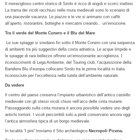
Il meraviglioso centro storico di Sirolo è ricco di angoli e scorci inattesi.
La trama dei vicoli racchiusi nelle mura medievali sono lo scenario di
una piacevole vacanza. Le piazze e le vie si animano con caffè
all’aperto, ristorantini, botteghe e mercatini creando... un’emozione.
Tra il verde del Monte Conero e il Blu del Mare
Le sue spiagge si snodano fin sotto il Monte Conero con una sequenza
di ambienti tra più suggestivi della costa adriatica. Le acque limpide e
le spiagge di rara bellezze offrono un’emozionante accoglienza. I
riconoscimenti di Lega Ambiente, del Touring club, l’acquisizione della
Bandiera Blu d’europa collocano Sirolo tra le prime località in Italia
riconosciute per l’eccellenza nella tutela dell’ambiente naturale.
Da vedere
Il centro del paese conserva l’impianto urbanistico dell’antico castello
medievale con gli stessi vicoli chiusi nell’arco delle cinta murarie.
Passeggiando sulla cinta muraria è ancora possibile vedere uno degli
antichi torrioni. I vicoli percorribili solo a piedi conservano ancora oggi
l’antica atmosfera tipica di un borgo medievale.
In località “I pini” troviamo il Sito archeologico
Necropoli Picena.