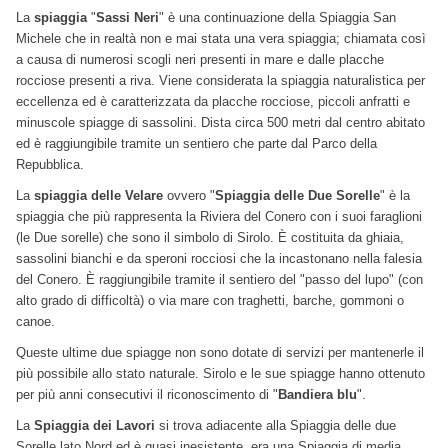
La
spiaggia
"
Sassi Neri
" è una continuazione della Spiaggia San
Michele che in realtà non e mai stata una vera spiaggia; chiamata così
a causa di numerosi scogli neri presenti in mare e dalle placche
rocciose presenti a riva. Viene considerata la spiaggia naturalistica per
eccellenza ed è caratterizzata da placche rocciose, piccoli anfratti e
minuscole spiagge di sassolini. Dista circa 500 metri dal centro abitato
ed è raggiungibile tramite un sentiero che parte dal Parco della
Repubblica.
La
spiaggia delle Velare
ovvero "
Spiaggia delle Due Sorelle
" è la
spiaggia che più rappresenta la Riviera del Conero con i suoi faraglioni
(le Due sorelle) che sono il simbolo di Sirolo. È costituita da ghiaia,
sassolini bianchi e da speroni rocciosi che la incastonano nella falesia
del Conero. È raggiungibile tramite il sentiero del "passo del lupo" (con
alto grado di difficoltà) o via mare con traghetti, barche, gommoni o
canoe.
Queste ultime due spiagge non sono dotate di servizi per mantenerle il
più possibile allo stato naturale. Sirolo e le sue spiagge hanno ottenuto
per più anni consecutivi il riconoscimento di "
Bandiera blu
".
La
Spiaggia
dei Lavori
si trova adiacente alla Spiaggia delle due
Sorelle lato Nord ed è quasi inesistente, era una Spiaggia di media