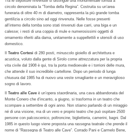
Tra le sepolture rinvenute si distingue una monumentale tomba a
circolo denominata la “Tomba della Regina”. Costruita su un’area
funeraria di oltre 40 m di diametro, rappresenta la più grande tomba
gentilizia a circolo sino ad oggi rinvenuta. Nelle fosse presenti
all’interno della tomba sono stati rinvenuti due carri, una biga e un
calesse; i resti di una coppia di mule e numerosissimi oggetti di
ornamento riferiti alla dama, unitamente a suppellettili e utensili di uso
domestico.
Il
Teatro Cortesi
di 280 posti, minuscolo gioiello di architettura e
acustica, voluto dalla gente di Sirolo come attrezzatura per la propria
vita civile dal 1908 è qui, tra la porta medioevale e i torrioni delle mura,
che attende il suo incredibile cartellone. Dopo un periodo di lunga
chiusura dal 1985 ha di nuovo una veste smagliante e un meraviglioso
sogno di lavoro.
Il
Teatro alle Cave
è un’opera staordinaria, una cava abbandonata del
Monte Conero che d’incanto, a giugno, si trasforma in un teatro che
scompare a settembre di ogni anno. Non stiamo parlando di un miraggio
né di una visione, ma di un vero e proprio teatro che può ospitare 2500
persone con palcoscenico, poltroncine, biglietteria, camerini, bagni. Dal
1985 in questo luogo viene proposta una rassegna teatrale che prende il
nome di “Rassegna di Teatro alle Cave”. Corrado Pani e Carmelo Bene,