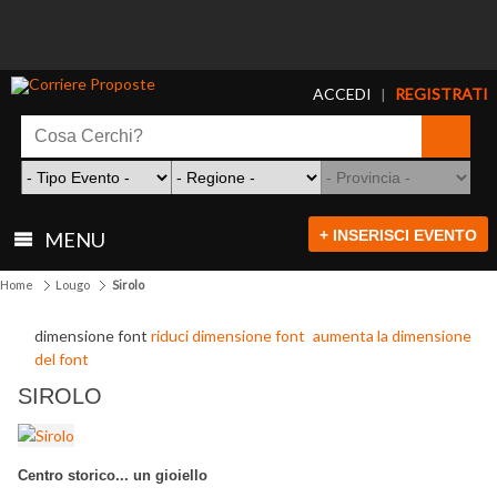
ACCEDI
REGISTRATI
|
+ INSERISCI EVENTO
MENU
Home
Lougo
Sirolo
dimensione font
riduci dimensione font
aumenta la dimensione
del font
SIROLO
Centro storico... un gioiello