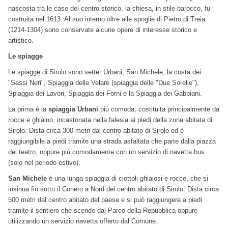
nascosta tra le case del centro storico, la chiesa, in stile barocco, fu
costruita nel 1613. Al suo interno oltre alle spoglie di Pietro di Treia
(1214-1304) sono conservate alcune opere di interesse storico e
artistico.
Le spiagge
Le spiagge di Sirolo sono sette: Urbani, San Michele, la costa dei
"Sassi Neri", Spiaggia delle Velare (spiaggia delle "Due Sorelle"),
Spiaggia dei Lavori, Spiaggia dei Forni e la Spiaggia dei Gabbiani.
La prima è la
spiaggia Urbani
più comoda, costituita principalmente da
rocce e ghiaino, incastonata nella falesia ai piedi della zona abitata di
Sirolo. Dista circa 300 metri dal centro abitato di Sirolo ed è
raggiungibile a piedi tramite una strada asfaltata che parte dalla piazza
del teatro, oppure più comodamente con un servizio di navetta bus
(solo nel periodo estivo).
San Michele
è una lunga spiaggia di ciottoli ghiaiosi e rocce, che si
insinua fin sotto il Conero a Nord del centro abitato di Sirolo. Dista circa
500 metri dal centro abitato del paese e si può raggiungere a piedi
tramite il sentiero che scende dal Parco della Repubblica oppure
utilizzando un servizio navetta offerto dal Comune.