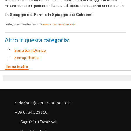
misura durante il periodo della cava di pietra chiusa primi anni sesanta.
La
Spiaggia
dei Forni e
la
Spiaggia
dei Gabbiani
.
Testo parzialmente tratto da
www.comune.sirolo.an.it
Altro in questa categoria:
Serra San Quirico
Serrapetrona
Torna in alto
redazione@corriereproposte.it
+39 0734.223110
Seguici su Facebook