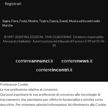
Registrati
Sagre, Fiere, Feste, Mostre, Teatro, Danza, Eventi, Musica ed Incontri nelle
Marche
© 1997-2020 FISAL EDIZIONI - P.IVA 01265030443 - Direttore responsabile:
Alessandro Sabbatini - Autorizzazione del tribunale di Fermo n.5/99 del 01-06-
99
corriere
annunci
.it
corriere
news
.it
corriere
incontri
.it
Preferenze Cookie
Le tue preferenze relative al consenso
Qui puoi esprimere le tue preferenze di consenso alle tecnologie di
tracciamento che adottiamo per offrire le funzionalità e attività sotto
descritte. Per ottenere ulteriori informazioni, fai riferimento alla Cookie