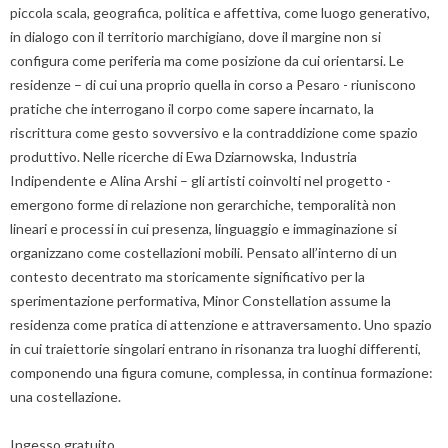
piccola scala, geografica, politica e affettiva, come luogo generativo,
in dialogo con il territorio marchigiano, dove il margine non si
configura come periferia ma come posizione da cui orientarsi. Le
residenze – di cui una proprio quella in corso a Pesaro - riuniscono
pratiche che interrogano il corpo come sapere incarnato, la
riscrittura come gesto sovversivo e la contraddizione come spazio
produttivo. Nelle ricerche di Ewa Dziarnowska, Industria
Indipendente e Alina Arshi – gli artisti coinvolti nel progetto -
emergono forme di relazione non gerarchiche, temporalità non
lineari e processi in cui presenza, linguaggio e immaginazione si
organizzano come costellazioni mobili. Pensato all’interno di un
contesto decentrato ma storicamente significativo per la
sperimentazione performativa, Minor Constellation assume la
residenza come pratica di attenzione e attraversamento. Uno spazio
in cui traiettorie singolari entrano in risonanza tra luoghi differenti,
componendo una figura comune, complessa, in continua formazione:
una costellazione.
Ingesso gratuito.