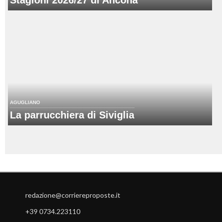
Stagioni 2026/27 di Ancona
AGUGLIANO
La parrucchiera di Siviglia
redazione@corriereproposte.it
+39 0734.223110