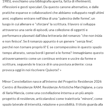
1985), evochiamo una bibliografia aperta, fatta di riferimenti,
riflessioni e gesti speculari. Da questo canone alternativo, e dalle
pratiche espanse e collaborazioni che abbiamo sviluppato negli ultimi
anni, vogliamo entrare nell’idea di una “palestra delle forme”, un
luogo in cui allenare e “sforzare” la scrittura. Il lavoro si sviluppa
attraverso una serie di episodi, una collezione di oggetti e
performance plasmati dall’idea letteraria del romanzo “che non inizia
e non finisce”. Se il romanzo appunto è un genere “senza fine”,
perché non tornare proprio lì? E se corrompessimo in questo spazio
tempo alterato, senza bordi i generi e le forme? Immaginiamo questo
attraversamento come un continuo entrare e uscire da forme e
scritture, seguendo le tracce di in una postura ardente: cosa
provoca oggi in noi riscrivere Quixote? »
Minor Constellation nasce all’interno del Progetto Residenze 2026
Centro di Residenze RAM. Residenze Artistiche Marchigiane, a cura
di Ilaria Mancia, come una costellazione interna a un più ampio
progetto di residenze, articolandosi come traiettoria “minore”, come
spazio laterale di intensità, relazione e possibilità. Il titolo guarda alla