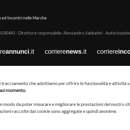
a ed Incontri nelle Marche
0443 - Direttore responsabile: Alessandro Sabbatini - Autorizzazione
ere
annunci
.it
corriere
news
.it
corriere
inco
tracciamento che adottiamo per offrire le funzionalità e attività so
siasi momento.
 in modo da poter misurare e migliorare le prestazioni del nostro si
rmazioni raccolte dai cookie sono aggregate e quindi anonime.