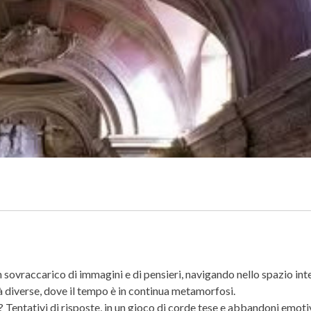
 sovraccarico di immagini e di pensieri, navigando nello spazio inte
cità diverse, dove il tempo è in continua metamorfosi.
 Tentativi di risposte, in un gioco di corde tese e abbandoni emotiv