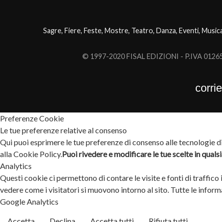
Sagre, Fiere, Feste, Mostre, Teatro, Danza, Eventi, Music
© 1997-2020 FISAL EDIZIONI - P.IVA 0126503
corri
Preferenze Cookie
Le tue preferenze relative al consenso
Qui puoi esprimere le tue preferenze di consenso alle tecnologie di 
alla Cookie Policy.
Puoi rivedere e modificare le tue scelte in qual
Analytics
Questi cookie ci permettono di contare le visite e fonti di traffico
vedere come i visitatori si muovono intorno al sito. Tutte le info
Google Analytics
Accetta
Declina
Accetta tutti
Rifiuta tutti