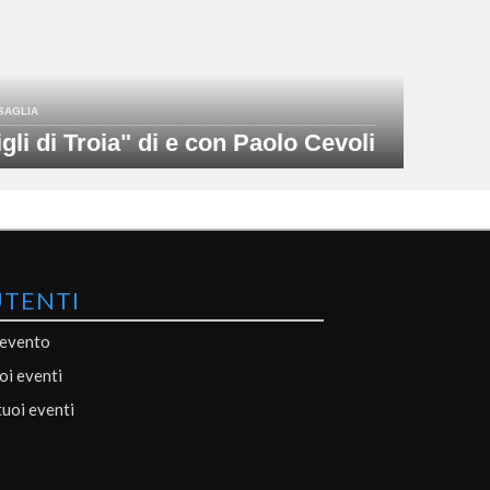
SAGLIA
igli di Troia" di e con Paolo Cevoli
UTENTI
 evento
uoi eventi
tuoi eventi