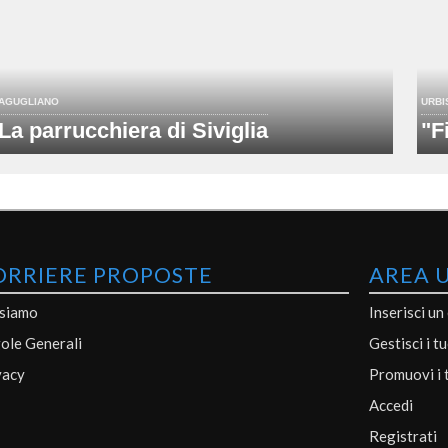
AGUGLIANO
URBI
La parrucchiera di Siviglia
"F
ORRIERE PROPOSTE
AREA 
 siamo
Inserisci un
ole Generali
Gestisci i t
vacy
Promuovi i 
Accedi
Registrati