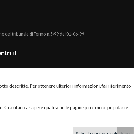
 del tribunale di Fermo n.5/99 del 01-06-99
ntri
.it
tto descritte. Per ottenere ulteriori informazioni, fai riferimento
to. Ci aiutano a sapere quali sono le pagine più e meno popolari e
Salva la corrente selezione