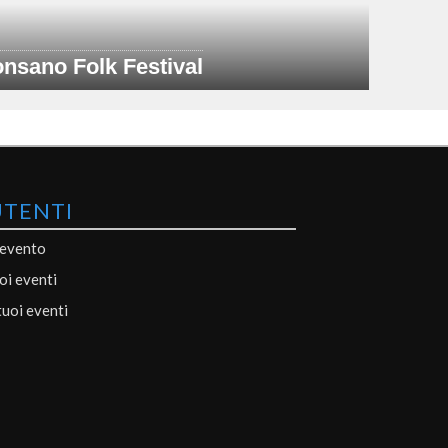
nsano Folk Festival
UTENTI
 evento
uoi eventi
tuoi eventi