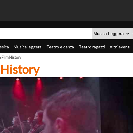
ssica
Musica leggera
Teatro e danza
Teatro ragazzi
Altri eventi
 Film History
 History