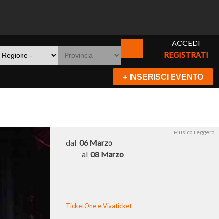
ACCEDI
REGISTRATI
+ INSERISCI EVENTO
Musica Leggera
dal
06 Marzo
al
08 Marzo
TicketOne e Vivaticket