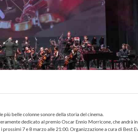
le più belle colonne sonore della storia del cinema.
teramente dedicato al premio Oscar Ennio Morricone, che andrà in s
a i prossimi 7 e 8 marzo alle 21:00. Organizzazione a cura di Best Ev