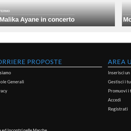
FERMO
Malika Ayane in concerto
Mo
ORRIERE PROPOSTE
AREA 
 siamo
Inserisci un
ole Generali
Gestisci i t
vacy
Promuovi i 
Accedi
Registrati
a ed Incontri nelle Marche