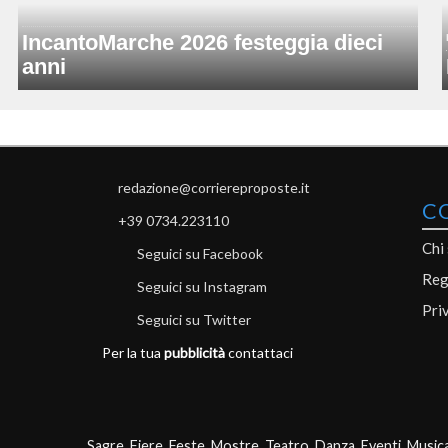
IncantoMarche 2026 festeggia dieci
anni
redazione@corriereproposte.it
C
+39 0734.223110
Chi
Seguici su Facebook
Reg
Seguici su Instagram
Pri
Seguici su Twitter
Per la tua
pubblicità
contattaci
Sagre, Fiere, Feste, Mostre, Teatro, Danza, Eventi, Music