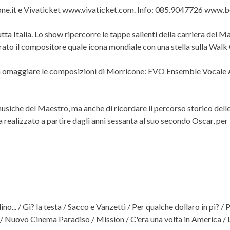
etone.it e Vivaticket www.vivaticket.com. Info: 085.9047726 www.be
ta Italia. Lo show ripercorre le tappe salienti della carriera del 
ato il compositore quale icona mondiale con una stella sulla Walk
isti a omaggiare le composizioni di Morricone: EVO Ensemble Vocal
usiche del Maestro, ma anche di ricordare il percorso storico delle
 realizzato a partire dagli anni sessanta al suo secondo Oscar, per
no... / Gi? la testa / Sacco e Vanzetti / Per qualche dollaro in pi? / Pe
ight / Nuovo Cinema Paradiso / Mission / C'era una volta in America / 