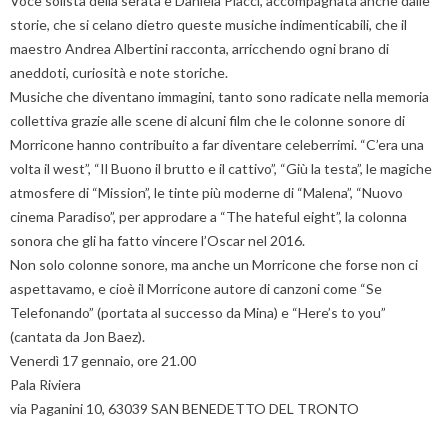
Voce solista della serata è Daniela Placci, accompagnata anche dalle
storie, che si celano dietro queste musiche indimenticabili, che il
maestro Andrea Albertini racconta, arricchendo ogni brano di
aneddoti, curiosità e note storiche.
Musiche che diventano immagini, tanto sono radicate nella memoria
collettiva grazie alle scene di alcuni film che le colonne sonore di
Morricone hanno contribuito a far diventare celeberrimi. “C’era una
volta il west”, “Il Buono il brutto e il cattivo”, “Giù la testa”, le magiche
atmosfere di “Mission”, le tinte più moderne di “Malena”, “Nuovo
cinema Paradiso”, per approdare a “The hateful eight”, la colonna
sonora che gli ha fatto vincere l’Oscar nel 2016.
Non solo colonne sonore, ma anche un Morricone che forse non ci
aspettavamo, e cioè il Morricone autore di canzoni come “Se
Telefonando” (portata al successo da Mina) e “Here’s to you”
(cantata da Jon Baez).
Venerdì 17 gennaio, ore 21.00
Pala Riviera
via Paganini 10, 63039 SAN BENEDETTO DEL TRONTO