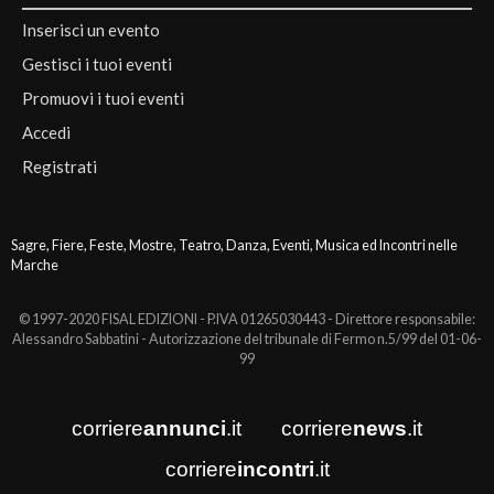
Inserisci un evento
Gestisci i tuoi eventi
Promuovi i tuoi eventi
Accedi
Registrati
Sagre, Fiere, Feste, Mostre, Teatro, Danza, Eventi, Musica ed Incontri nelle
Marche
© 1997-2020 FISAL EDIZIONI - P.IVA 01265030443 - Direttore responsabile:
Alessandro Sabbatini - Autorizzazione del tribunale di Fermo n.5/99 del 01-06-
99
corriere
annunci
.it
corriere
news
.it
corriere
incontri
.it