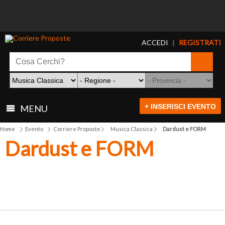
ACCEDI
REGISTRATI
|
+ INSERISCI EVENTO
MENU
Home
Evento
Corriere Proposte
Musica Classica
Dardust e FORM
Dardust e FORM