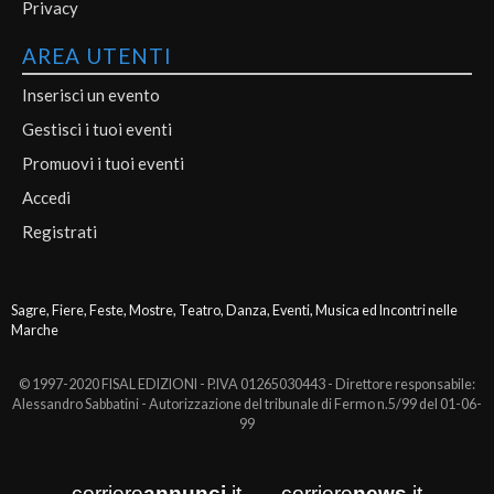
Privacy
AREA UTENTI
Inserisci un evento
Gestisci i tuoi eventi
Promuovi i tuoi eventi
Accedi
Registrati
Sagre, Fiere, Feste, Mostre, Teatro, Danza, Eventi, Musica ed Incontri nelle
Marche
© 1997-2020 FISAL EDIZIONI - P.IVA 01265030443 - Direttore responsabile:
Alessandro Sabbatini - Autorizzazione del tribunale di Fermo n.5/99 del 01-06-
99
corriere
annunci
.it
corriere
news
.it