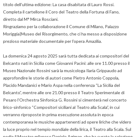
titolo dell’ultima edizione: La casa disabitata di Lauro Rossi.
Completa il cartellone il Coro del Teatro della Fortuna di Fano,
diretto dal M° Mirca Rosciani.
Ringraziamo per la collaborazione il Comune di Milano, Palazzo
Moriggia|Museo del Risorgimento, che ci ha messo a disposizione
prezioso materiale documentale per l’opera Amazilia.
La domenica 24 agosto 2025 sarà tutta dedicata ai compositori del
Belcanto nati in Sicilia come Giovanni Pacini: alle ore 11.00 presso il
Museo Nazionale Rossini sarà la musicologa Ilaria Grippaudo ad
approfondire le storie di autori come Pietro Antonio Coppola,
Placido Mandanici e Mario Aspa nella conferenza “La Sicilia del
Belcanto”, mentre alle ore 21.00 presso il Teatro Sperimentale di
Pesaro l’Orchestra Sinfonica G. Rossini si cimenterà nel concerto
lirico-sinfonico “Compositori siciliani al Teatro alla Scala”, in cui
verranno riproposte in prima esecuzione assoluta in epoca
contemporanea le musiche appartenenti ad opere liriche che videro
la luce proprio nel tempio mondiale della lirica, il Teatro alla Scala. Sul
podio il Maestro milanese Daniele Agiman, che ha curato la selezione