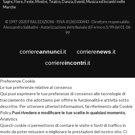
Sagre, Fiere, Feste, Mostre, Teatro, Danza, Eventi, Musica ed Incontri nelle
Marche
© 1997-2020 FISAL EDIZIONI - P.IVA 01265030443 - Direttore responsabile:
Alessandro Sabbatini - Autorizzazione del tribunale di Fermo n.5/99 del 01-06-
99
corriere
annunci
.it
corriere
news
.it
corriere
incontri
.it
Preferenze Cookie
Le tue preferenze relative al consenso
Qui puoi esprimere le tue preferenze di consenso alle tecnologie di
tracciamento che adottiamo per offrire le funzionalità e attività sotto
descritte. Per ottenere ulteriori informazioni, fai riferimento alla Cookie
Policy.
Puoi rivedere e modificare le tue scelte in qualsiasi momento.
Analytics
Questi cookie ci permettono di contare le visite e fonti di traffico in
modo da poter misurare e migliorare le prestazioni del nostro sito. Ci