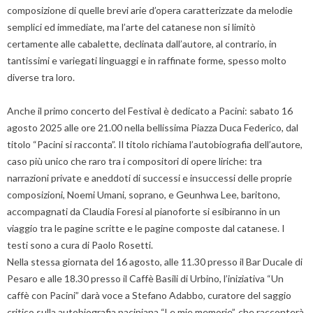
composizione di quelle brevi arie d’opera caratterizzate da melodie
semplici ed immediate, ma l’arte del catanese non si limitò
certamente alle cabalette, declinata dall’autore, al contrario, in
tantissimi e variegati linguaggi e in raffinate forme, spesso molto
diverse tra loro.
Anche il primo concerto del Festival è dedicato a Pacini: sabato 16
agosto 2025 alle ore 21.00 nella bellissima Piazza Duca Federico, dal
titolo “Pacini si racconta”. Il titolo richiama l’autobiografia dell’autore,
caso più unico che raro tra i compositori di opere liriche: tra
narrazioni private e aneddoti di successi e insuccessi delle proprie
composizioni, Noemi Umani, soprano, e Geunhwa Lee, baritono,
accompagnati da Claudia Foresi al pianoforte si esibiranno in un
viaggio tra le pagine scritte e le pagine composte dal catanese. I
testi sono a cura di Paolo Rosetti.
Nella stessa giornata del 16 agosto, alle 11.30 presso il Bar Ducale di
Pesaro e alle 18.30 presso il Caffè Basili di Urbino, l’iniziativa “Un
caffè con Pacini” darà voce a Stefano Adabbo, curatore del saggio
critico sulla autobiografia paciniana “Le mie memorie”, che racconterà