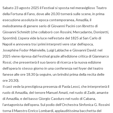
Sabato 23 agosto 2025 il Festival si sposta nel meraviglioso Teatro
della Fortuna di Fano, dove alle 20.30 tornerà sulle scene, in prima
esecuzione assoluta in epoca contemporanea, Amazilia, il
melodramma di genere serio di Giovanni Pacini con libretto di
Giovanni Schmidt (che collaborò con Rossini, Mercadante, Donizetti,
Spontini). L’opera vide la luce nell’estate del 1825 al San Carlo di
Napoli e annovera tra i primi interpreti vere star dell’epoca,
Josephine Fodor-Mainvielle, Luigi Lablache e Giovanni David: nel
2025 viene ripresa dal Festival grazie all’edizione critica di Gianmarco
Rossi, che presenterà il suo lavoro di ricerca e la nuova edizione
dell’opera lo stesso giorno in una conferenza nel foyer del teatro
fanese alle ore 18.30 (a seguire, un brindisi prima della recita delle
ore 20.30).
Il cast vede la prestigiosa presenza di Paola Leoci, che interpreterà il
ruolo di Amazilia, del tenore Manuel Amati, nel ruolo di Zadir, amante
di Amazilia, e del basso Giorgio Caoduro nel ruolo di Cabana,
l’antagonista dell’opera. Sul podio dell’Orchestra Sinfonica G. Rossini
torna il Maestro Enrico Lombardi, applauditissima bacchetta del