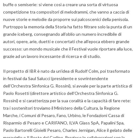
buffe o semiserie: si viene così a creare una sorta di virtuosa
competizione tra compositori di melodrammi, che vanno a caccia di
nuove storie e melodie da proporre sui palcoscenici della penisola.
Purtroppo la memoria della Storia ha fatto filtrare solo la punta di un
grande iceberg, consegnando all’oblio un numero incredibile di
autori, opere, arie, duetti e concertati che all’epoca ebbero grande
successo: un mondo musicale che il Festival vuole riportare alla luce,
grazie ad un lavoro incessante di ricerca e di studio.
Il progetto di IBR è nato da un’idea di Rudolf Colm, poi trasformato
in festival da Saul Salucci (presidente e sovrintendente
dell’Orchestra Sinfonica G. Rossini), si avvale per la parte artistica di
Paolo Rosetti (direttore artistico dell’Orchestra Sinfonica G.
Rossini) e si caratterizza per la sua coralità e la capacità di fare rete:
tra i sostenitori troviamo il Ministero della Cultura, la Regione
Marche, i Comuni di Pesaro, Fano, Urbino, le Fondazioni Cassa di
Risparmio di Pesaro e CARIFANO, ILVA Glass SpA, Papalini Spa,
Paolo Bartorelli Gioielli Pesaro, Charles Jernigan, Alice il gelato delle
meraviglie e Il Resto del Carlino. Preziose le collaborazioni con la