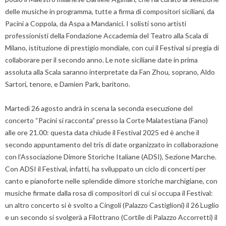
delle musiche in programma, tutte a firma di compositori siciliani, da
Pacini a Coppola, da Aspa a Mandanici. I solisti sono artisti
professionisti della Fondazione Accademia del Teatro alla Scala di
Milano, istituzione di prestigio mondiale, con cui il Festival si pregia di
collaborare per il secondo anno. Le note siciliane date in prima
assoluta alla Scala saranno interpretate da Fan Zhou, soprano, Aldo
Sartori, tenore, e Damien Park, baritono.
Martedì 26 agosto andrà in scena la seconda esecuzione del
concerto “Pacini si racconta” presso la Corte Malatestiana (Fano)
alle ore 21.00: questa data chiude il Festival 2025 ed è anche il
secondo appuntamento del tris di date organizzato in collaborazione
con l’Associazione Dimore Storiche Italiane (ADSI), Sezione Marche.
Con ADSI il Festival, infatti, ha sviluppato un ciclo di concerti per
canto e pianoforte nelle splendide dimore storiche marchigiane, con
musiche firmate dalla rosa di compositori di cui si occupa il Festival:
un altro concerto si è svolto a Cingoli (Palazzo Castiglioni) il 26 Luglio
e un secondo si svolgerà a Filottrano (Cortile di Palazzo Accorretti) il