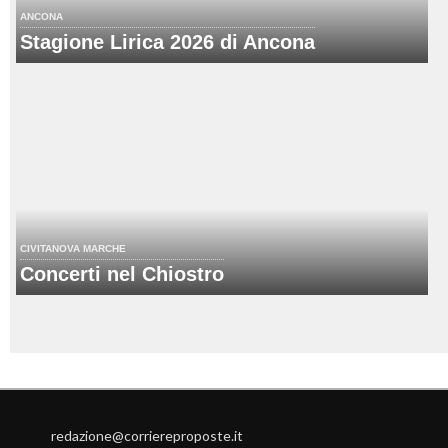
ANCONA
Stagione Lirica 2026 di Ancona
CIVITANOVA MARCHE
Concerti nel Chiostro
redazione@corriereproposte.it