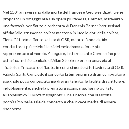
Nel 150° anniversario dalla morte del francese Georges Bizet, viene
proposto un omaggio alla sua opera più famosa, Carmen, attraverso
una fantasia per flauto e orchestra di François Borne: i virtuosismi
affidati allo strumento solista mettono in luce le doti della solista,
Elena Giri, primo flauto solista di OSR, mentre fanno da filo
conduttore i più celebri temi del melodramma forse più
rappresentato al mondo. A seguire, l’interessante Concertino per
ottavino, archi e cembalo di Allan Stephenson: un omaggio al
“fratello più acuto” del flauto, in cui si cimenterà l’ottavinista di OSR,
Fabiola Santi. Conclude il concerto la Sinfonia in re di un compositore
spagnolo poco conosciuto ma di gran talento: la facilità di scrittura e,
indubbiamente, anche la prematura scomparsa, hanno portato
all’appellativo “il Mozart spagnolo”. Una sinfonia che si ascolta
pochissimo nelle sale da concerto e che invece merita di essere
riscoperta!