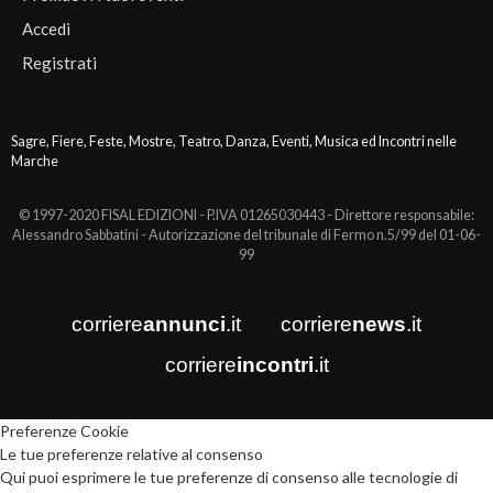
Accedi
Registrati
Sagre, Fiere, Feste, Mostre, Teatro, Danza, Eventi, Musica ed Incontri nelle
Marche
© 1997-2020 FISAL EDIZIONI - P.IVA 01265030443 - Direttore responsabile:
Alessandro Sabbatini - Autorizzazione del tribunale di Fermo n.5/99 del 01-06-
99
corriere
annunci
.it
corriere
news
.it
corriere
incontri
.it
Preferenze Cookie
Le tue preferenze relative al consenso
Qui puoi esprimere le tue preferenze di consenso alle tecnologie di