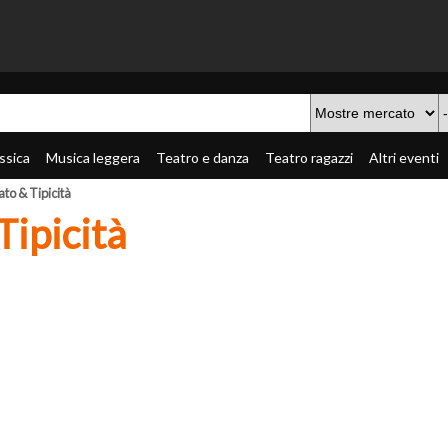
ssica
Musica leggera
Teatro e danza
Teatro ragazzi
Altri eventi
to & Tipicità
Tipicità