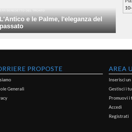
Pia
10
SAN BENEDETTO DEL TRONTO
L'Antico e le Palme, l'eleganza del
passato
ORRIERE PROPOSTE
AREA 
 siamo
Inserisci un
ole Generali
Gestisci i t
vacy
Promuovi i 
Accedi
Registrati