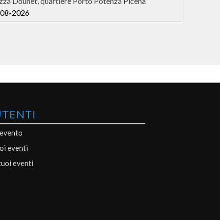
zza Douhet, quartiere Porto Potenza Picena
-08-2026
UTENTI
 evento
uoi eventi
tuoi eventi