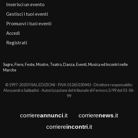
Inserisci un evento
Gestisci i tuoi eventi
Promuovi i tuoi eventi
Accedi
Registrati
Sagre, Fiere, Feste, Mostre, Teatro, Danza, Eventi, Musica ed Incontri nelle
Marche
© 1997-2020 FISAL EDIZIONI - P.IVA 01265030443 - Direttore responsabile:
Alessandro Sabbatini - Autorizzazione del tribunale di Fermo n.5/99 del 01-06-
99
corriere
annunci
.it
corriere
news
.it
corriere
incontri
.it