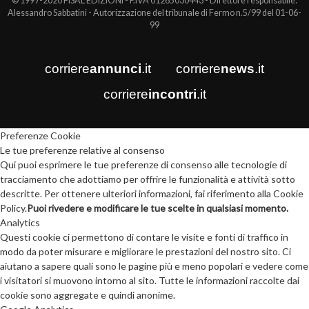
© 1997-2020 FISAL EDIZIONI - P.IVA 01265030443 - Direttore responsabile:
Alessandro Sabbatini - Autorizzazione del tribunale di Fermo n.5/99 del 01-06-
99
corriere
annunci
.it
corriere
news
.it
corriere
incontri
.it
Preferenze Cookie
Le tue preferenze relative al consenso
Qui puoi esprimere le tue preferenze di consenso alle tecnologie di
tracciamento che adottiamo per offrire le funzionalità e attività sotto
descritte. Per ottenere ulteriori informazioni, fai riferimento alla Cookie
Policy.
Puoi rivedere e modificare le tue scelte in qualsiasi momento.
Analytics
Questi cookie ci permettono di contare le visite e fonti di traffico in
modo da poter misurare e migliorare le prestazioni del nostro sito. Ci
aiutano a sapere quali sono le pagine più e meno popolari e vedere come
i visitatori si muovono intorno al sito. Tutte le informazioni raccolte dai
cookie sono aggregate e quindi anonime.