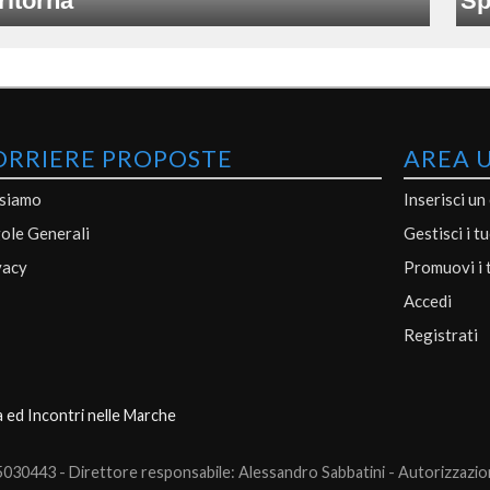
ritorna
Sp
ORRIERE PROPOSTE
AREA 
 siamo
Inserisci un
ole Generali
Gestisci i t
vacy
Promuovi i 
Accedi
Registrati
a ed Incontri nelle Marche
0443 - Direttore responsabile: Alessandro Sabbatini - Autorizzazione