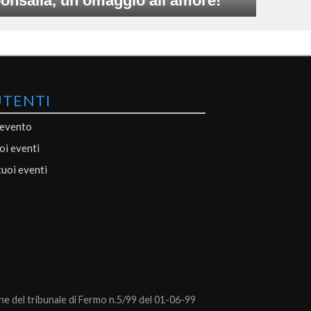
onsalia, un omaggio all’amore!
UTENTI
 evento
uoi eventi
tuoi eventi
 del tribunale di Fermo n.5/99 del 01-06-99