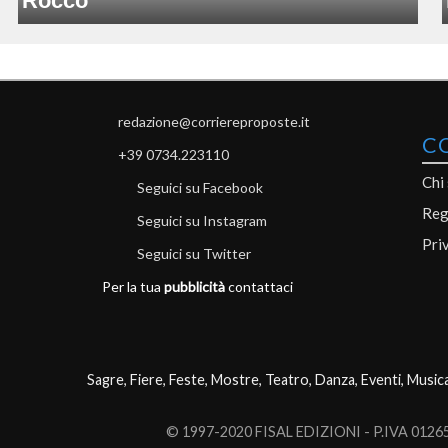
Rocco
redazione@corriereproposte.it
C
+39 0734.223110
Chi
Seguici su Facebook
Reg
Seguici su Instagram
Pri
Seguici su Twitter
Per la tua
pubblicità
contattaci
Sagre, Fiere, Feste, Mostre, Teatro, Danza, Eventi, Music
© 1997-2020 FISAL EDIZIONI - P.IVA 0126503