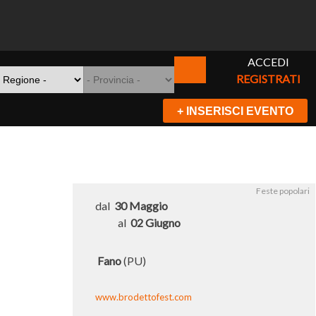
ACCEDI
REGISTRATI
+ INSERISCI EVENTO
Feste popolari
dal
30 Maggio
al
02 Giugno
Fano
(PU)
www.brodettofest.com