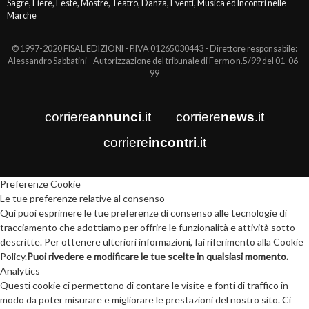
Sagre, Fiere, Feste, Mostre, Teatro, Danza, Eventi, Musica ed Incontri nelle
Marche
© 1997-2020 FISAL EDIZIONI - P.IVA 01265030443 - Direttore responsabile:
Alessandro Sabbatini - Autorizzazione del tribunale di Fermo n.5/99 del 01-06-
99
corriere
annunci
.it
corriere
news
.it
corriere
incontri
.it
Preferenze Cookie
Le tue preferenze relative al consenso
Qui puoi esprimere le tue preferenze di consenso alle tecnologie di
tracciamento che adottiamo per offrire le funzionalità e attività sotto
descritte. Per ottenere ulteriori informazioni, fai riferimento alla Cookie
Policy.
Puoi rivedere e modificare le tue scelte in qualsiasi momento.
Analytics
Questi cookie ci permettono di contare le visite e fonti di traffico in
modo da poter misurare e migliorare le prestazioni del nostro sito. Ci