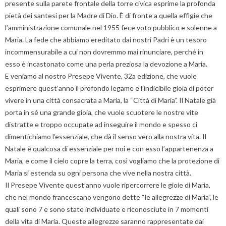
presente sulla parete frontale della torre civica esprime la profonda
pietà dei santesi per la Madre di Dio. È di fronte a quella effigie che
l’amministrazione comunale nel 1955 fece voto pubblico e solenne a
Maria. La fede che abbiamo ereditato dai nostri Padri è un tesoro
incommensurabile a cui non dovremmo mai rinunciare, perché in
esso è incastonato come una perla preziosa la devozione a Maria.
E veniamo al nostro Presepe Vivente, 32a edizione, che vuole
esprimere quest’anno il profondo legame e l’indicibile gioia di poter
vivere in una città consacrata a Maria, la “Città di Maria”. Il Natale già
porta in sé una grande gioia, che vuole scuotere le nostre vite
distratte e troppo occupate ad inseguire il mondo e spesso ci
dimentichiamo l’essenziale, che dà il senso vero alla nostra vita. Il
Natale è qualcosa di essenziale per noi e con esso l’appartenenza a
Maria, e come il cielo copre la terra, così vogliamo che la protezione di
Maria si estenda su ogni persona che vive nella nostra città.
Il Presepe Vivente quest’anno vuole ripercorrere le gioie di Maria,
che nel mondo francescano vengono dette “le allegrezze di Maria”, le
quali sono 7 e sono state individuate e riconosciute in 7 momenti
della vita di Maria. Queste allegrezze saranno rappresentate dai