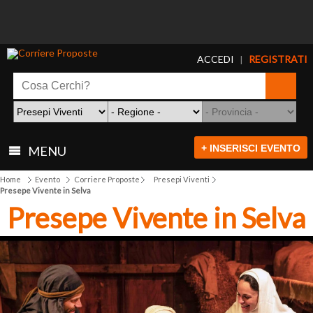
ACCEDI
REGISTRATI
|
+ INSERISCI EVENTO
MENU
Home
Evento
Corriere Proposte
Presepi Viventi
Presepe Vivente in Selva
Presepe Vivente in Selva