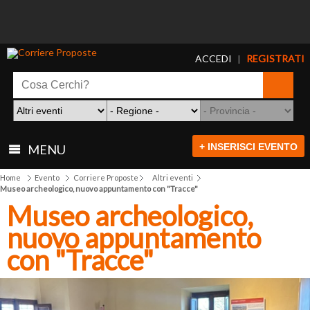
ACCEDI
REGISTRATI
|
+ INSERISCI EVENTO
MENU
Home
Evento
Corriere Proposte
Altri eventi
Museo archeologico, nuovo appuntamento con "Tracce"
Museo archeologico,
nuovo appuntamento
con "Tracce"