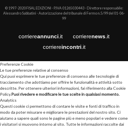
© 1997-2020 FISAL EDIZIONI - P.IVA 01265030443 - Direttore responsabile:
Alessandro Sabbatini - Autorizzazione del tribunale di Fermo n.5/99 del 01-06-
99
corriere
annunci
.it
corriere
news
.it
corriere
incontri
.it
Preferenze Cookie
Le tue preferenze relative al consenso
Qui puoi esprimere le tue preferenze di consenso alle tecnologie di
tracciamento che adottiamo per offrire le funzionalità e attività sotto
descritte. Per ottenere ulteriori informazioni, fai riferimento alla Cookie
Policy.
Puoi rivedere e modificare le tue scelte in qualsiasi momento.
Analytics
Questi cookie ci permettono di contare le visite e fonti di traffico in
modo da poter misurare e migliorare le prestazioni del nostro sito. Ci
aiutano a sapere quali sono le pagine più e meno popolari e vedere come
i visitatori si muovono intorno al sito. Tutte le informazioni raccolte dai