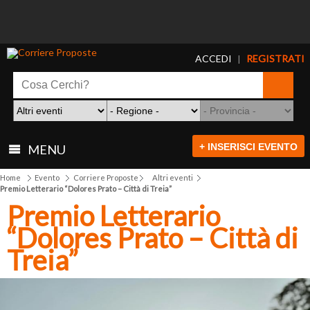
ACCEDI
REGISTRATI
|
+ INSERISCI EVENTO
MENU
Home
Evento
Corriere Proposte
Altri eventi
Premio Letterario “Dolores Prato – Città di Treia”
Premio Letterario
“Dolores Prato – Città di
Treia”