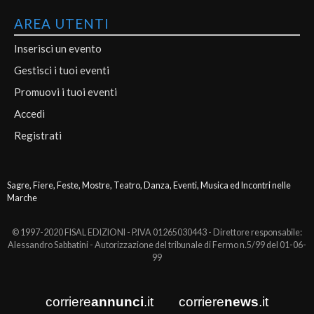
AREA UTENTI
Inserisci un evento
Gestisci i tuoi eventi
Promuovi i tuoi eventi
Accedi
Registrati
Sagre, Fiere, Feste, Mostre, Teatro, Danza, Eventi, Musica ed Incontri nelle
Marche
© 1997-2020 FISAL EDIZIONI - P.IVA 01265030443 - Direttore responsabile:
Alessandro Sabbatini - Autorizzazione del tribunale di Fermo n.5/99 del 01-06-
99
corriere
annunci
.it
corriere
news
.it