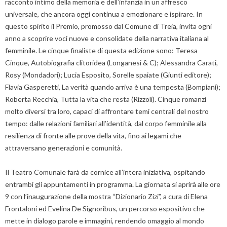
racconto intimo della memoria e dell’infanzia in un affresco
universale, che ancora oggi continua a emozionare e ispirare. In
questo spirito il Premio, promosso dal Comune di Treia, invita ogni
anno a scoprire voci nuove e consolidate della narrativa italiana al
femminile. Le cinque finaliste di questa edizione sono: Teresa
Cinque, Autobiografia clitoridea (Longanesi & C); Alessandra Carati,
Rosy (Mondadori); Lucia Esposito, Sorelle spaiate (Giunti editore);
Flavia Gasperetti, La verità quando arriva è una tempesta (Bompiani);
Roberta Recchia, Tutta la vita che resta (Rizzoli). Cinque romanzi
molto diversi tra loro, capaci di affrontare temi centrali del nostro
tempo: dalle relazioni familiari all’identità, dal corpo femminile alla
resilienza di fronte alle prove della vita, fino ai legami che
attraversano generazioni e comunità.
Il Teatro Comunale farà da cornice all’intera iniziativa, ospitando
entrambi gli appuntamenti in programma. La giornata si aprirà alle ore
9 con l’inaugurazione della mostra “Dizionario Zizi”, a cura di Elena
Frontaloni ed Evelina De Signoribus, un percorso espositivo che
mette in dialogo parole e immagini, rendendo omaggio al mondo