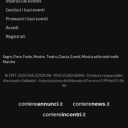
Inserisci un evento
Gestisci i tuoi eventi
Promuovi i tuoi eventi
Accedi
Registrati
Sagre, Fiere, Feste, Mostre, Teatro, Danza, Eventi, Musica ed Incontri nelle
Marche
© 1997-2020 FISAL EDIZIONI - P.IVA 01265030443 - Direttore responsabile:
Alessandro Sabbatini - Autorizzazione del tribunale di Fermo n.5/99 del 01-06-
99
corriere
annunci
.it
corriere
news
.it
corriere
incontri
.it