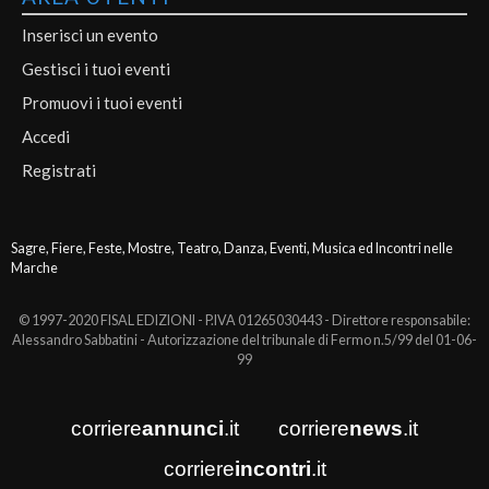
Inserisci un evento
Gestisci i tuoi eventi
Promuovi i tuoi eventi
Accedi
Registrati
Sagre, Fiere, Feste, Mostre, Teatro, Danza, Eventi, Musica ed Incontri nelle
Marche
© 1997-2020 FISAL EDIZIONI - P.IVA 01265030443 - Direttore responsabile:
Alessandro Sabbatini - Autorizzazione del tribunale di Fermo n.5/99 del 01-06-
99
corriere
annunci
.it
corriere
news
.it
corriere
incontri
.it