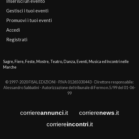
Inserisci un evento
Gestisci i tuoi eventi
Promuovi i tuoi eventi
Accedi
Registrati
Sagre, Fiere, Feste, Mostre, Teatro, Danza, Eventi, Musica ed Incontri nelle
Marche
© 1997-2020 FISAL EDIZIONI - P.IVA 01265030443 - Direttore responsabile:
Alessandro Sabbatini - Autorizzazione del tribunale di Fermo n.5/99 del 01-06-
99
corriere
annunci
.it
corriere
news
.it
corriere
incontri
.it