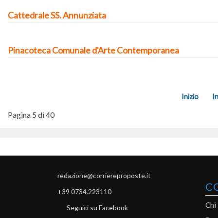
Cattedrale SS. Annunziata
Pinacoteca Comunale d'Arte Contemporanea
Inizio
I
Pagina 5 di 40
redazione@corriereproposte.it
C
+39 0734.223110
Chi
Seguici su Facebook