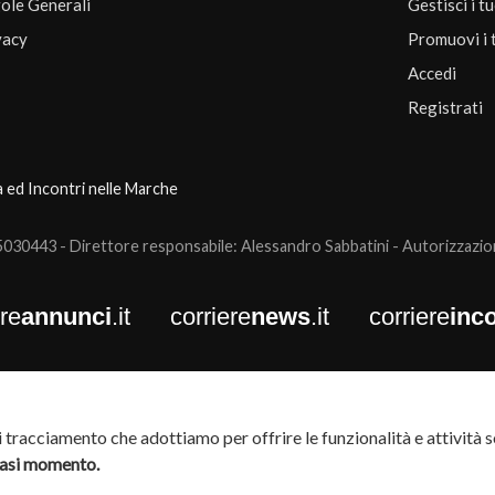
ole Generali
Gestisci i t
vacy
Promuovi i 
Accedi
Registrati
a ed Incontri nelle Marche
0443 - Direttore responsabile: Alessandro Sabbatini - Autorizzazione
ere
annunci
.it
corriere
news
.it
corriere
inco
tracciamento che adottiamo per offrire le funzionalità e attività so
siasi momento.