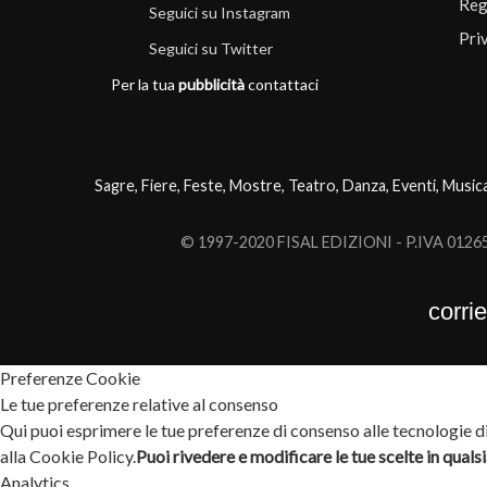
Reg
Seguici su Instagram
Pri
Seguici su Twitter
Per la tua
pubblicità
contattaci
Sagre, Fiere, Feste, Mostre, Teatro, Danza, Eventi, Music
© 1997-2020 FISAL EDIZIONI - P.IVA 0126503
corri
Preferenze Cookie
Le tue preferenze relative al consenso
Qui puoi esprimere le tue preferenze di consenso alle tecnologie di 
alla Cookie Policy.
Puoi rivedere e modificare le tue scelte in qual
Analytics