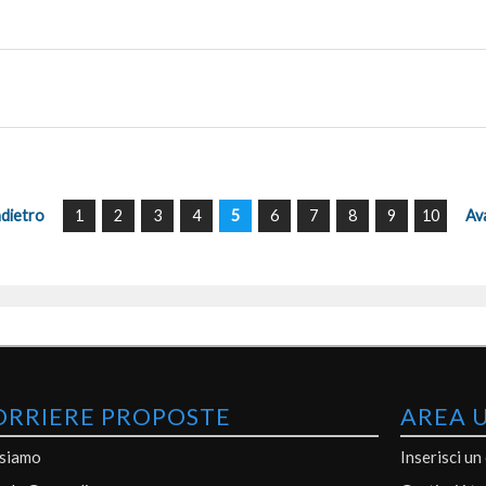
ndietro
1
2
3
4
5
6
7
8
9
10
Av
ORRIERE PROPOSTE
AREA 
 siamo
Inserisci un